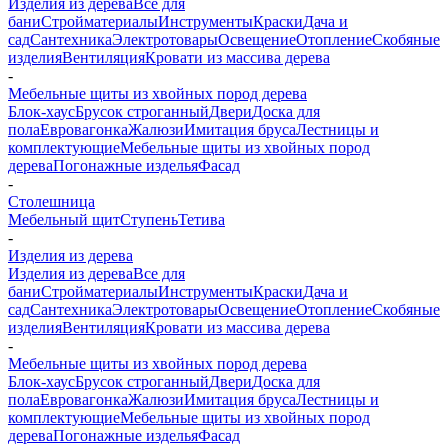
Изделия из дерева
Все для
бани
Стройматериалы
Инструменты
Краски
Дача и
сад
Сантехника
Электротовары
Освещение
Отопление
Скобяные
изделия
Вентиляция
Кровати из массива дерева
-
Мебельные щиты из хвойных пород дерева
Блок-хаус
Брусок строганный
Двери
Доска для
пола
Евровагонка
Жалюзи
Имитация бруса
Лестницы и
комплектующие
Мебельные щиты из хвойных пород
дерева
Погонажные изделья
Фасад
-
Столешница
Мебельный щит
Ступень
Тетива
-
Изделия из дерева
Изделия из дерева
Все для
бани
Стройматериалы
Инструменты
Краски
Дача и
сад
Сантехника
Электротовары
Освещение
Отопление
Скобяные
изделия
Вентиляция
Кровати из массива дерева
-
Мебельные щиты из хвойных пород дерева
Блок-хаус
Брусок строганный
Двери
Доска для
пола
Евровагонка
Жалюзи
Имитация бруса
Лестницы и
комплектующие
Мебельные щиты из хвойных пород
дерева
Погонажные изделья
Фасад