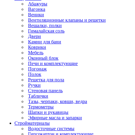
Абажуры
Вагонка
Веники
Вентиляционные клапаны и решетки
Вешалки, полки
Гималайская соль
Двери
Камни для бани
Коврики
Мебель
Оконный блок
Печи и комплектующие
Погонаж
Полок
Решетка для пола
Ручки
Стеновая панель
Таблички
Тазы, черпаки, ковши, ведра
Термометры
Шапки и рукавицы
Эфирные масла и запарки
Стройматериалы
Водосточные системы
Гипсокартон и комплектующие