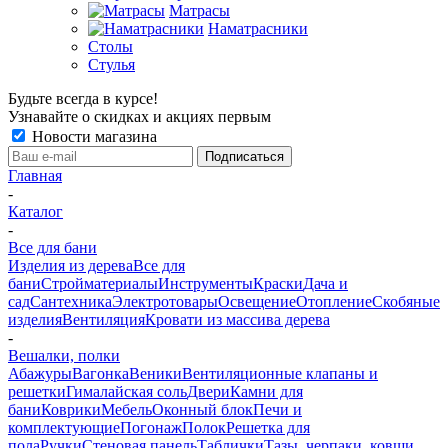
Матрасы
Наматрасники
Столы
Стулья
Будьте всегда в курсе!
Узнавайте о скидках и акциях первым
Новости магазина
Главная
-
Каталог
-
Все для бани
Изделия из дерева
Все для
бани
Стройматериалы
Инструменты
Краски
Дача и
сад
Сантехника
Электротовары
Освещение
Отопление
Скобяные
изделия
Вентиляция
Кровати из массива дерева
-
Вешалки, полки
Абажуры
Вагонка
Веники
Вентиляционные клапаны и
решетки
Гималайская соль
Двери
Камни для
бани
Коврики
Мебель
Оконный блок
Печи и
комплектующие
Погонаж
Полок
Решетка для
пола
Ручки
Стеновая панель
Таблички
Тазы, черпаки, ковши,