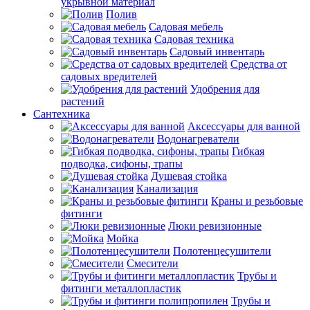
укрывной материал
Полив
Садовая мебель
Садовая техника
Садовый инвентарь
Средства от
садовых вредителей
Удобрения для
растений
Сантехника
Аксессуары для ванной
Водонагреватели
Гибкая
подводка, сифоны, трапы
Душевая стойка
Канализация
Краны и резьбовые
фитинги
Люки ревизионные
Мойка
Полотенцесушители
Смесители
Трубы и
фитинги металлопластик
Трубы и