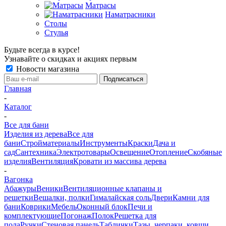
Матрасы
Наматрасники
Столы
Стулья
Будьте всегда в курсе!
Узнавайте о скидках и акциях первым
Новости магазина
Главная
-
Каталог
-
Все для бани
Изделия из дерева
Все для
бани
Стройматериалы
Инструменты
Краски
Дача и
сад
Сантехника
Электротовары
Освещение
Отопление
Скобяные
изделия
Вентиляция
Кровати из массива дерева
-
Вагонка
Абажуры
Веники
Вентиляционные клапаны и
решетки
Вешалки, полки
Гималайская соль
Двери
Камни для
бани
Коврики
Мебель
Оконный блок
Печи и
комплектующие
Погонаж
Полок
Решетка для
пола
Ручки
Стеновая панель
Таблички
Тазы, черпаки, ковши,