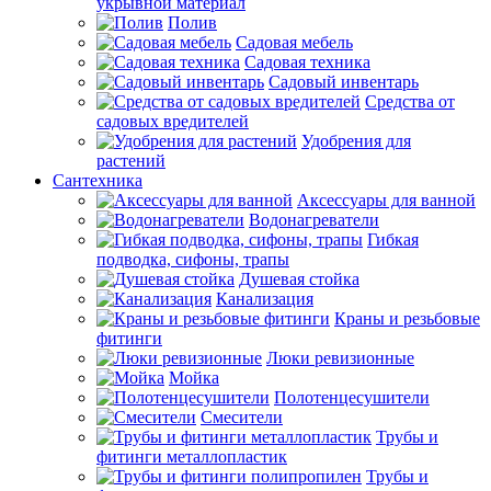
укрывной материал
Полив
Садовая мебель
Садовая техника
Садовый инвентарь
Средства от
садовых вредителей
Удобрения для
растений
Сантехника
Аксессуары для ванной
Водонагреватели
Гибкая
подводка, сифоны, трапы
Душевая стойка
Канализация
Краны и резьбовые
фитинги
Люки ревизионные
Мойка
Полотенцесушители
Смесители
Трубы и
фитинги металлопластик
Трубы и