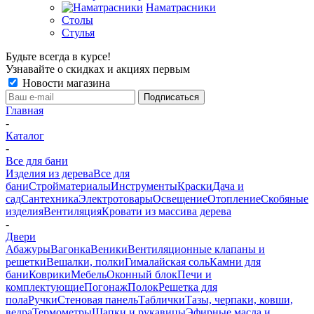
Наматрасники
Столы
Стулья
Будьте всегда в курсе!
Узнавайте о скидках и акциях первым
Новости магазина
Главная
-
Каталог
-
Все для бани
Изделия из дерева
Все для
бани
Стройматериалы
Инструменты
Краски
Дача и
сад
Сантехника
Электротовары
Освещение
Отопление
Скобяные
изделия
Вентиляция
Кровати из массива дерева
-
Двери
Абажуры
Вагонка
Веники
Вентиляционные клапаны и
решетки
Вешалки, полки
Гималайская соль
Камни для
бани
Коврики
Мебель
Оконный блок
Печи и
комплектующие
Погонаж
Полок
Решетка для
пола
Ручки
Стеновая панель
Таблички
Тазы, черпаки, ковши,
ведра
Термометры
Шапки и рукавицы
Эфирные масла и