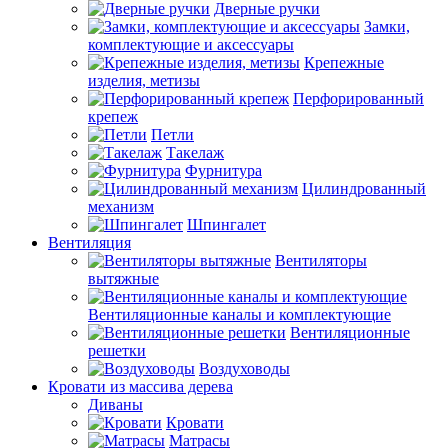
Дверные ручки
Замки,
комплектующие и аксессуары
Крепежные
изделия, метизы
Перфорированный
крепеж
Петли
Такелаж
Фурнитура
Цилиндрованный
механизм
Шпингалет
Вентиляция
Вентиляторы
вытяжные
Вентиляционные каналы и комплектующие
Вентиляционные
решетки
Воздуховоды
Кровати из массива дерева
Диваны
Кровати
Матрасы