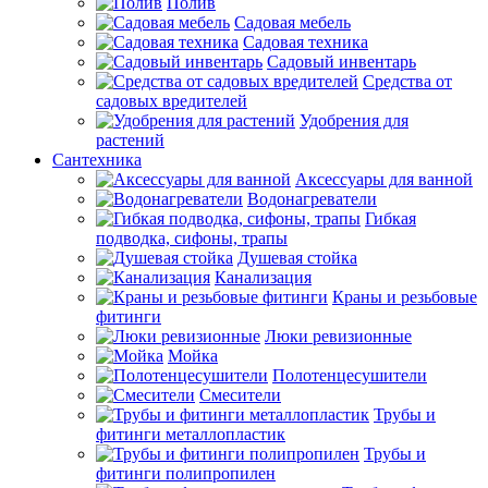
Полив
Садовая мебель
Садовая техника
Садовый инвентарь
Средства от
садовых вредителей
Удобрения для
растений
Сантехника
Аксессуары для ванной
Водонагреватели
Гибкая
подводка, сифоны, трапы
Душевая стойка
Канализация
Краны и резьбовые
фитинги
Люки ревизионные
Мойка
Полотенцесушители
Смесители
Трубы и
фитинги металлопластик
Трубы и
фитинги полипропилен