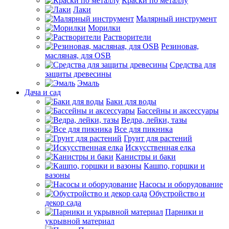
Краски по металлу
Лаки
Малярный инструмент
Морилки
Растворители
Резиновая,
масляная, для OSB
Средства для
защиты древесины
Эмаль
Дача и сад
Баки для воды
Бассейны и аксессуары
Ведра, лейки, тазы
Все для пикника
Грунт для растений
Искусственная елка
Канистры и баки
Кашпо, горшки и
вазоны
Насосы и оборудование
Обустройство и
декор сада
Парники и
укрывной материал