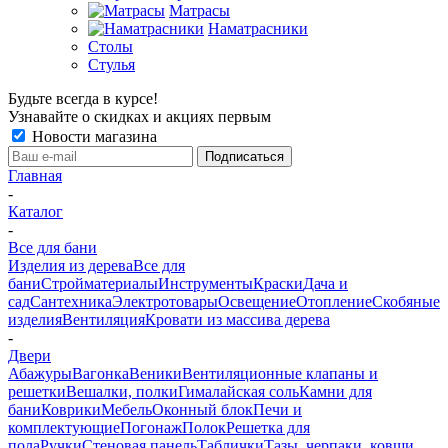
Матрасы
Наматрасники
Столы
Стулья
Будьте всегда в курсе!
Узнавайте о скидках и акциях первым
Новости магазина
Главная
-
Каталог
-
Все для бани
Изделия из дерева
Все для
бани
Стройматериалы
Инструменты
Краски
Дача и
сад
Сантехника
Электротовары
Освещение
Отопление
Скобяные
изделия
Вентиляция
Кровати из массива дерева
-
Двери
Абажуры
Вагонка
Веники
Вентиляционные клапаны и
решетки
Вешалки, полки
Гималайская соль
Камни для
бани
Коврики
Мебель
Оконный блок
Печи и
комплектующие
Погонаж
Полок
Решетка для
пола
Ручки
Стеновая панель
Таблички
Тазы, черпаки, ковши,