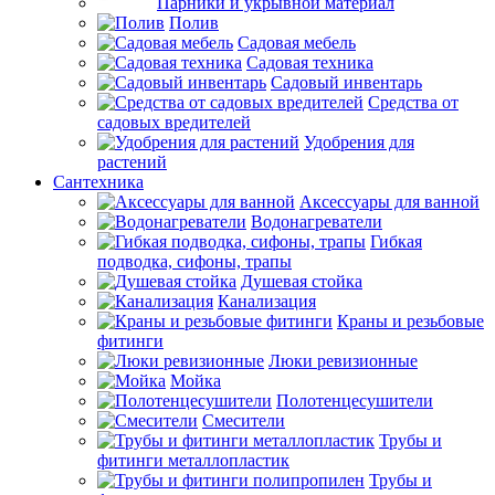
Парники и укрывной материал
Полив
Садовая мебель
Садовая техника
Садовый инвентарь
Средства от
садовых вредителей
Удобрения для
растений
Сантехника
Аксессуары для ванной
Водонагреватели
Гибкая
подводка, сифоны, трапы
Душевая стойка
Канализация
Краны и резьбовые
фитинги
Люки ревизионные
Мойка
Полотенцесушители
Смесители
Трубы и
фитинги металлопластик
Трубы и