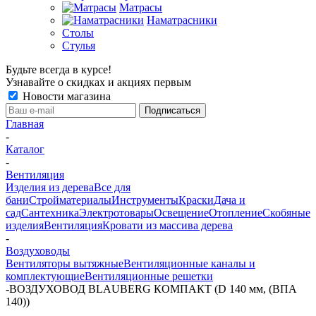
Матрасы
Наматрасники
Столы
Стулья
Будьте всегда в курсе!
Узнавайте о скидках и акциях первым
Новости магазина
Главная
-
Каталог
-
Вентиляция
Изделия из дерева
Все для
бани
Стройматериалы
Инструменты
Краски
Дача и
сад
Сантехника
Электротовары
Освещение
Отопление
Скобяные
изделия
Вентиляция
Кровати из массива дерева
-
Воздуховоды
Вентиляторы вытяжные
Вентиляционные каналы и
комплектующие
Вентиляционные решетки
-
ВОЗДУХОВОД BLAUBERG КОМПАКТ (D 140 мм, (ВПА
140))