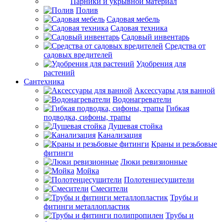
Парники и укрывной материал
Полив
Садовая мебель
Садовая техника
Садовый инвентарь
Средства от
садовых вредителей
Удобрения для
растений
Сантехника
Аксессуары для ванной
Водонагреватели
Гибкая
подводка, сифоны, трапы
Душевая стойка
Канализация
Краны и резьбовые
фитинги
Люки ревизионные
Мойка
Полотенцесушители
Смесители
Трубы и
фитинги металлопластик
Трубы и