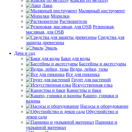
Краски по металлу
Лаки
Малярный инструмент
Морилки
Растворители
Резиновая,
масляная, для OSB
Средства для
защиты древесины
Эмаль
Дача и сад
Баки для воды
Бассейны и аксессуары
Ведра, лейки, тазы
Все для пикника
Грунт для растений
Искусственная елка
Канистры и баки
Кашпо, горшки и
вазоны
Насосы и оборудование
Обустройство и
декор сада
Парники и
укрывной материал