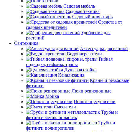
Полив
Садовая мебель
Садовая техника
Садовый инвентарь
Средства от
садовых вредителей
Удобрения для
растений
Сантехника
Аксессуары для ванной
Водонагреватели
Гибкая
подводка, сифоны, трапы
Душевая стойка
Канализация
Краны и резьбовые
фитинги
Люки ревизионные
Мойка
Полотенцесушители
Смесители
Трубы и
фитинги металлопластик
Трубы и
фитинги полипропилен