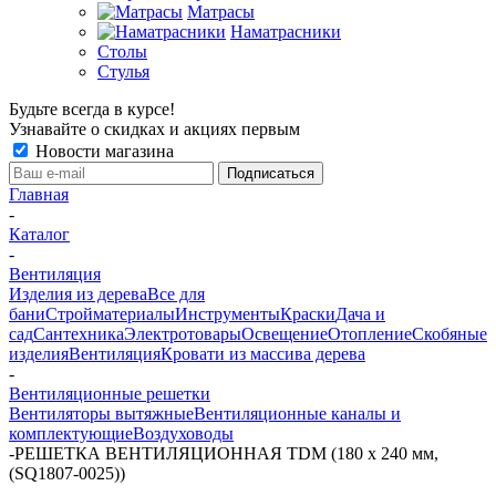
Матрасы
Наматрасники
Столы
Стулья
Будьте всегда в курсе!
Узнавайте о скидках и акциях первым
Новости магазина
Главная
-
Каталог
-
Вентиляция
Изделия из дерева
Все для
бани
Стройматериалы
Инструменты
Краски
Дача и
сад
Сантехника
Электротовары
Освещение
Отопление
Скобяные
изделия
Вентиляция
Кровати из массива дерева
-
Вентиляционные решетки
Вентиляторы вытяжные
Вентиляционные каналы и
комплектующие
Воздуховоды
-
РЕШЕТКА ВЕНТИЛЯЦИОННАЯ TDM (180 х 240 мм,
(SQ1807-0025))