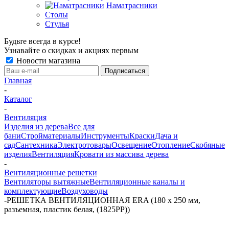
Наматрасники
Столы
Стулья
Будьте всегда в курсе!
Узнавайте о скидках и акциях первым
Новости магазина
Главная
-
Каталог
-
Вентиляция
Изделия из дерева
Все для
бани
Стройматериалы
Инструменты
Краски
Дача и
сад
Сантехника
Электротовары
Освещение
Отопление
Скобяные
изделия
Вентиляция
Кровати из массива дерева
-
Вентиляционные решетки
Вентиляторы вытяжные
Вентиляционные каналы и
комплектующие
Воздуховоды
-
РЕШЕТКА ВЕНТИЛЯЦИОННАЯ ERA (180 х 250 мм,
разъемная, пластик белая, (1825РР))