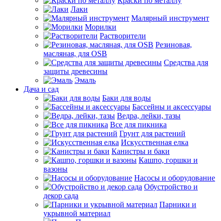
Краски по металлу
Лаки
Малярный инструмент
Морилки
Растворители
Резиновая,
масляная, для OSB
Средства для
защиты древесины
Эмаль
Дача и сад
Баки для воды
Бассейны и аксессуары
Ведра, лейки, тазы
Все для пикника
Грунт для растений
Искусственная елка
Канистры и баки
Кашпо, горшки и
вазоны
Насосы и оборудование
Обустройство и
декор сада
Парники и
укрывной материал