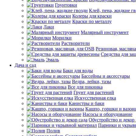
Грунтовки
Клей, пена, жидкие г
Колеры для краски
Краски по металлу
Лаки
Малярный инструмент
Морилки
Растворители
Резиновая, маслян
Средства для за
Эмаль
Дача и сад
Баки для воды
Бассейны и аксессуары
Ведра, лейки, тазы
Все для пикника
Грунт для растений
Искусственная елка
Канистры и баки
Кашпо, горшки и вазон
Насосы и оборудование
Обустройство и декор 
Парники и укрыв
Полив