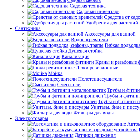
Садовая мебель
Садовая техника
Садовый инвентарь
Средства от сад
Удобрения для растений
Сантехника
Аксессуары для ванной
Водонагреватели
Гибкая подводк
Душевая стойка
Канализация
Краны и резьбовые 
Люки ревизионные
Мойка
Полотенцесушители
Смесители
Трубы и фитин
Трубы и фитинг
Трубы и фитинги 
Унитазы, биде и писс
Фильтры для воды
Электротовары
Автом
Датчики движения