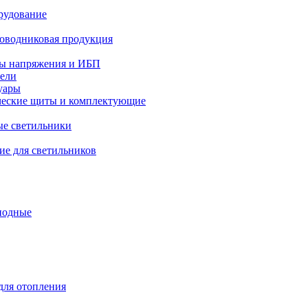
рудование
оводниковая продукция
ры напряжения и ИБП
тели
уары
ческие щиты и комплектующие
е светильники
е для светильников
иодные
ля отопления