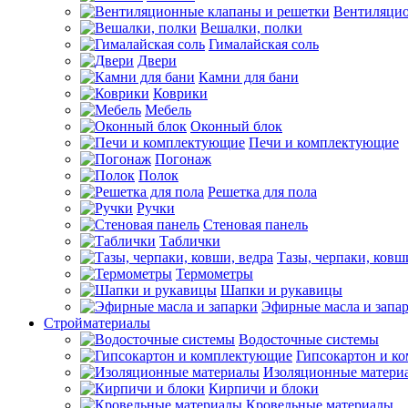
Вентиляцио
Вешалки, полки
Гималайская соль
Двери
Камни для бани
Коврики
Мебель
Оконный блок
Печи и комплектующие
Погонаж
Полок
Решетка для пола
Ручки
Стеновая панель
Таблички
Тазы, черпаки, ковш
Термометры
Шапки и рукавицы
Эфирные масла и запа
Стройматериалы
Водосточные системы
Гипсокартон и к
Изоляционные матери
Кирпичи и блоки
Кровельные материалы