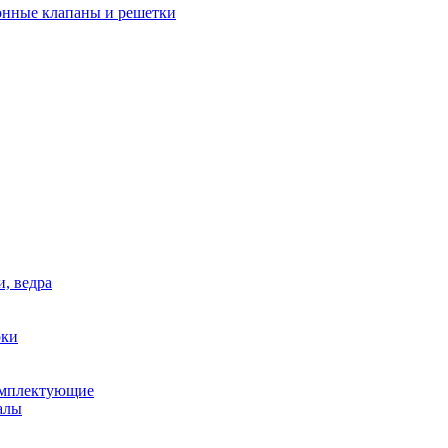
нные клапаны и решетки
и, ведра
рки
омплектующие
алы