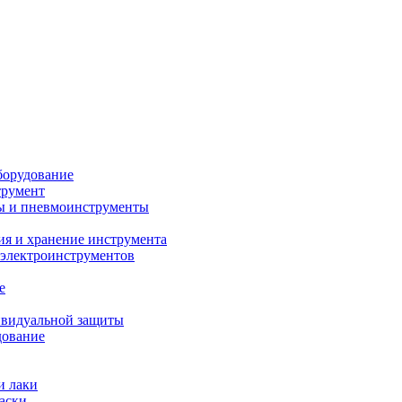
борудование
трумент
ы и пневмоинструменты
ия и хранение инструмента
 электроинструментов
е
ивидуальной защиты
дование
и лаки
аски