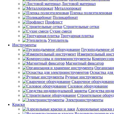
Листовой материал
Металлопрокат
Пленка полиэтиленовая
Поликарбонат
Профлист
Строительные сетки
Сухие смеси
Тротуарная плитка
Утеплитель
Инструменты
Грузоподъемное о
Измерительный инс
Компрессор
Магнитный фиксатор
Организац
Оснастка для
Ручные инструменты
Сварочное оборудовани
Силовое оборудование
Средства инд
Строительное обору
Электроинструменты
Краски
Аэрозольные краски 
Водоэмульсионные кр