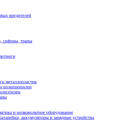
овых вредителей
а, сифоны, трапы
фитинги
ги металлопластик
и полипропилен
полиэтилен
уары
атика и низковольтное оборудование
Батарейки, аккумуляторы и зарядные устройства