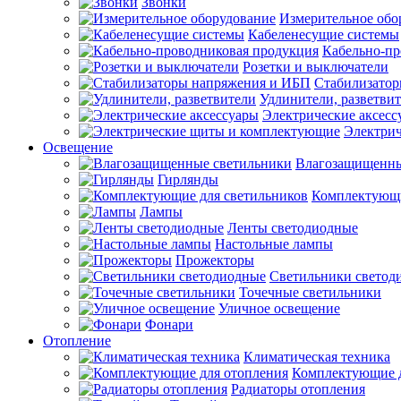
Звонки
Измерительное обо
Кабеленесущие системы
Кабельно-пр
Розетки и выключатели
Стабилизато
Удлинители, разветви
Электрические аксесс
Электри
Освещение
Влагозащищенны
Гирлянды
Комплектующи
Лампы
Ленты светодиодные
Настольные лампы
Прожекторы
Светильники светод
Точечные светильники
Уличное освещение
Фонари
Отопление
Климатическая техника
Комплектующие д
Радиаторы отопления