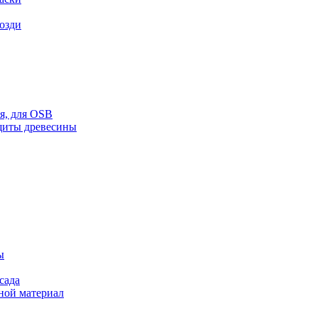
возди
ая, для OSB
щиты древесины
ы
сада
ной материал