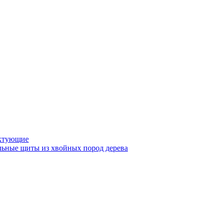
ктующие
ьные щиты из хвойных пород дерева