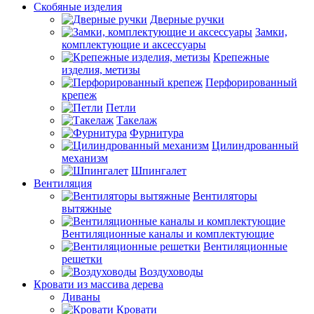
Скобяные изделия
Дверные ручки
Замки,
комплектующие и аксессуары
Крепежные
изделия, метизы
Перфорированный
крепеж
Петли
Такелаж
Фурнитура
Цилиндрованный
механизм
Шпингалет
Вентиляция
Вентиляторы
вытяжные
Вентиляционные каналы и комплектующие
Вентиляционные
решетки
Воздуховоды
Кровати из массива дерева
Диваны
Кровати