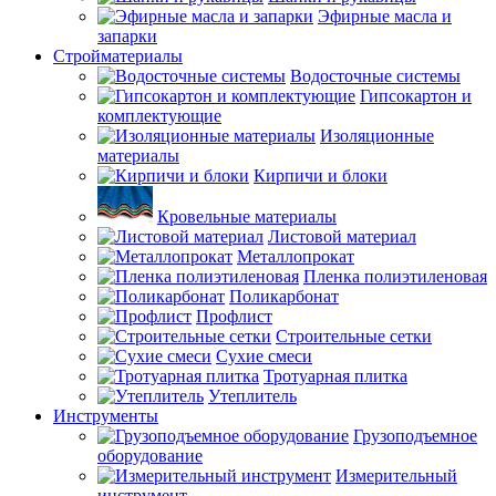
Эфирные масла и
запарки
Стройматериалы
Водосточные системы
Гипсокартон и
комплектующие
Изоляционные
материалы
Кирпичи и блоки
Кровельные материалы
Листовой материал
Металлопрокат
Пленка полиэтиленовая
Поликарбонат
Профлист
Строительные сетки
Сухие смеси
Тротуарная плитка
Утеплитель
Инструменты
Грузоподъемное
оборудование
Измерительный
инструмент