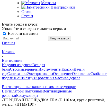
Матрасы
Наматрасники
Столы
Стулья
Будьте всегда в курсе!
Узнавайте о скидках и акциях первым
Новости магазина
Главная
-
Каталог
-
Вентиляция
Изделия из дерева
Все для
бани
Стройматериалы
Инструменты
Краски
Дача и
сад
Сантехника
Электротовары
Освещение
Отопление
Скобяные
изделия
Вентиляция
Кровати из массива дерева
-
Вентиляционные каналы и комплектующие
Вентиляторы вытяжные
Вентиляционные
решетки
Воздуховоды
-
ТОРЦЕВАЯ ПЛОЩАДКА ERA (D 110 мм, круг с решеткой,
металл, (ПТМР110))