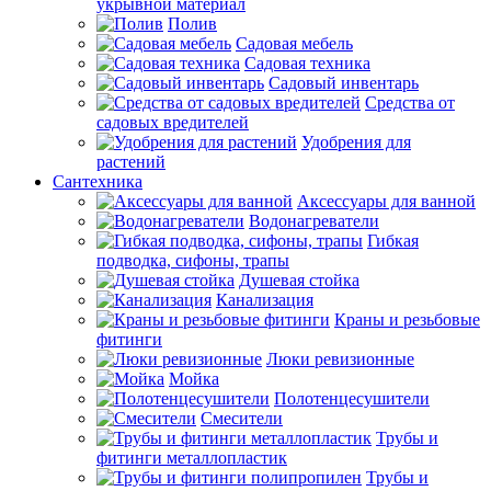
укрывной материал
Полив
Садовая мебель
Садовая техника
Садовый инвентарь
Средства от
садовых вредителей
Удобрения для
растений
Сантехника
Аксессуары для ванной
Водонагреватели
Гибкая
подводка, сифоны, трапы
Душевая стойка
Канализация
Краны и резьбовые
фитинги
Люки ревизионные
Мойка
Полотенцесушители
Смесители
Трубы и
фитинги металлопластик
Трубы и