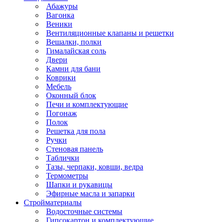
Абажуры
Вагонка
Веники
Вентиляционные клапаны и решетки
Вешалки, полки
Гималайская соль
Двери
Камни для бани
Коврики
Мебель
Оконный блок
Печи и комплектующие
Погонаж
Полок
Решетка для пола
Ручки
Стеновая панель
Таблички
Тазы, черпаки, ковши, ведра
Термометры
Шапки и рукавицы
Эфирные масла и запарки
Стройматериалы
Водосточные системы
Гипсокартон и комплектующие