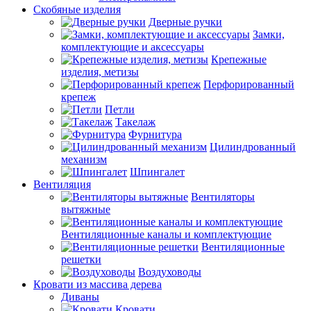
Скобяные изделия
Дверные ручки
Замки,
комплектующие и аксессуары
Крепежные
изделия, метизы
Перфорированный
крепеж
Петли
Такелаж
Фурнитура
Цилиндрованный
механизм
Шпингалет
Вентиляция
Вентиляторы
вытяжные
Вентиляционные каналы и комплектующие
Вентиляционные
решетки
Воздуховоды
Кровати из массива дерева
Диваны
Кровати