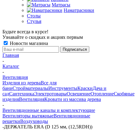
Матрасы
Наматрасники
Столы
Стулья
Будьте всегда в курсе!
Узнавайте о скидках и акциях первым
Новости магазина
Главная
-
Каталог
-
Вентиляция
Изделия из дерева
Все для
бани
Стройматериалы
Инструменты
Краски
Дача и
сад
Сантехника
Электротовары
Освещение
Отопление
Скобяные
изделия
Вентиляция
Кровати из массива дерева
-
Вентиляционные каналы и комплектующие
Вентиляторы вытяжные
Вентиляционные
решетки
Воздуховоды
-
ДЕРЖАТЕЛЬ ERA (D 125 мм, (12,5RDH))