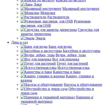
Краски по металлу
Лаки
Малярный инструмент
Морилки
Растворители
Резиновая,
масляная, для OSB
Средства для
защиты древесины
Эмаль
Дача и сад
Баки для воды
Бассейны и аксессуары
Ведра, лейки, тазы
Все для пикника
Грунт для растений
Искусственная елка
Канистры и баки
Кашпо, горшки и
вазоны
Насосы и оборудование
Обустройство и
декор сада
Парники и
укрывной материал