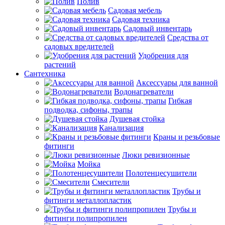
Полив
Садовая мебель
Садовая техника
Садовый инвентарь
Средства от
садовых вредителей
Удобрения для
растений
Сантехника
Аксессуары для ванной
Водонагреватели
Гибкая
подводка, сифоны, трапы
Душевая стойка
Канализация
Краны и резьбовые
фитинги
Люки ревизионные
Мойка
Полотенцесушители
Смесители
Трубы и
фитинги металлопластик
Трубы и
фитинги полипропилен