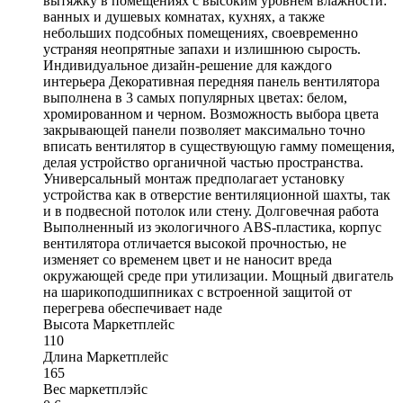
вытяжку в помещениях с высоким уровнем влажности:
ванных и душевых комнатах, кухнях, а также
небольших подсобных помещениях, своевременно
устраняя неопрятные запахи и излишнюю сырость.
Индивидуальное дизайн-решение для каждого
интерьера Декоративная передняя панель вентилятора
выполнена в 3 самых популярных цветах: белом,
хромированном и черном. Возможность выбора цвета
закрывающей панели позволяет максимально точно
вписать вентилятор в существующую гамму помещения,
делая устройство органичной частью пространства.
Универсальный монтаж предполагает установку
устройства как в отверстие вентиляционной шахты, так
и в подвесной потолок или стену. Долговечная работа
Выполненный из экологичного ABS-пластика, корпус
вентилятора отличается высокой прочностью, не
изменяет со временем цвет и не наносит вреда
окружающей среде при утилизации. Мощный двигатель
на шарикоподшипниках с встроенной защитой от
перегрева обеспечивает наде
Высота Маркетплейс
110
Длина Маркетплейс
165
Вес маркетплэйс