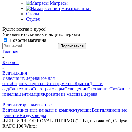
Матрасы
Наматрасники
Столы
Стулья
Будьте всегда в курсе!
Узнавайте о скидках и акциях первым
Новости магазина
Главная
-
Каталог
-
Вентиляция
Изделия из дерева
Все для
бани
Стройматериалы
Инструменты
Краски
Дача и
сад
Сантехника
Электротовары
Освещение
Отопление
Скобяные
изделия
Вентиляция
Кровати из массива дерева
-
Вентиляторы вытяжные
Вентиляционные каналы и комплектующие
Вентиляционные
решетки
Воздуховоды
-
ВЕНТИЛЯТОР ROYAL THERMO (12 Вт, вытяжной, Calipso
RAFC 100 White)