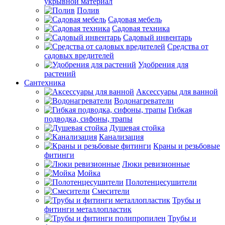
укрывной материал
Полив
Садовая мебель
Садовая техника
Садовый инвентарь
Средства от
садовых вредителей
Удобрения для
растений
Сантехника
Аксессуары для ванной
Водонагреватели
Гибкая
подводка, сифоны, трапы
Душевая стойка
Канализация
Краны и резьбовые
фитинги
Люки ревизионные
Мойка
Полотенцесушители
Смесители
Трубы и
фитинги металлопластик
Трубы и