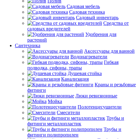
Полив
Садовая мебель
Садовая техника
Садовый инвентарь
Средства от
садовых вредителей
Удобрения для
растений
Сантехника
Аксессуары для ванной
Водонагреватели
Гибкая
подводка, сифоны, трапы
Душевая стойка
Канализация
Краны и резьбовые
фитинги
Люки ревизионные
Мойка
Полотенцесушители
Смесители
Трубы и
фитинги металлопластик
Трубы и
фитинги полипропилен