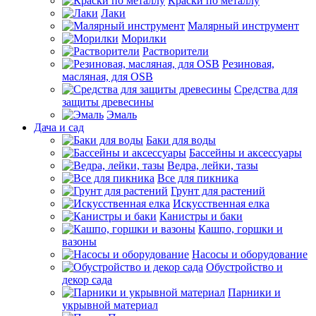
Краски по металлу
Лаки
Малярный инструмент
Морилки
Растворители
Резиновая,
масляная, для OSB
Средства для
защиты древесины
Эмаль
Дача и сад
Баки для воды
Бассейны и аксессуары
Ведра, лейки, тазы
Все для пикника
Грунт для растений
Искусственная елка
Канистры и баки
Кашпо, горшки и
вазоны
Насосы и оборудование
Обустройство и
декор сада
Парники и
укрывной материал