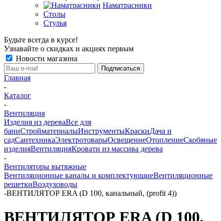
Наматрасники
Столы
Стулья
Будьте всегда в курсе!
Узнавайте о скидках и акциях первым
Новости магазина
Главная
-
Каталог
-
Вентиляция
Изделия из дерева
Все для
бани
Стройматериалы
Инструменты
Краски
Дача и
сад
Сантехника
Электротовары
Освещение
Отопление
Скобяные
изделия
Вентиляция
Кровати из массива дерева
-
Вентиляторы вытяжные
Вентиляционные каналы и комплектующие
Вентиляционные
решетки
Воздуховоды
-
ВЕНТИЛЯТОР ERA (D 100, канальный, (profit 4))
ВЕНТИЛЯТОР ERA (D 100,