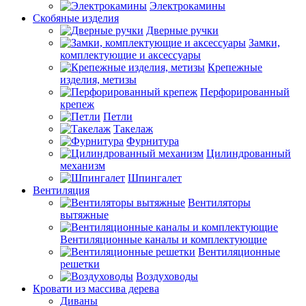
Электрокамины
Скобяные изделия
Дверные ручки
Замки,
комплектующие и аксессуары
Крепежные
изделия, метизы
Перфорированный
крепеж
Петли
Такелаж
Фурнитура
Цилиндрованный
механизм
Шпингалет
Вентиляция
Вентиляторы
вытяжные
Вентиляционные каналы и комплектующие
Вентиляционные
решетки
Воздуховоды
Кровати из массива дерева
Диваны