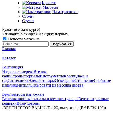
Кровати
Матрасы
Наматрасники
Столы
Стулья
Будьте всегда в курсе!
Узнавайте о скидках и акциях первым
Новости магазина
Главная
-
Каталог
-
Вентиляция
Изделия из дерева
Все для
бани
Стройматериалы
Инструменты
Краски
Дача и
сад
Сантехника
Электротовары
Освещение
Отопление
Скобяные
изделия
Вентиляция
Кровати из массива дерева
-
Вентиляторы вытяжные
Вентиляционные каналы и комплектующие
Вентиляционные
решетки
Воздуховоды
-
ВЕНТИЛЯТОР BALLU (D-120, вытяжной, (BAF-FW 120))