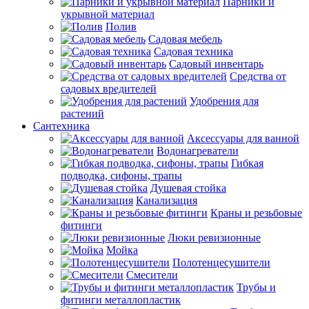
Парники и
укрывной материал
Полив
Садовая мебель
Садовая техника
Садовый инвентарь
Средства от
садовых вредителей
Удобрения для
растений
Сантехника
Аксессуары для ванной
Водонагреватели
Гибкая
подводка, сифоны, трапы
Душевая стойка
Канализация
Краны и резьбовые
фитинги
Люки ревизионные
Мойка
Полотенцесушители
Смесители
Трубы и
фитинги металлопластик