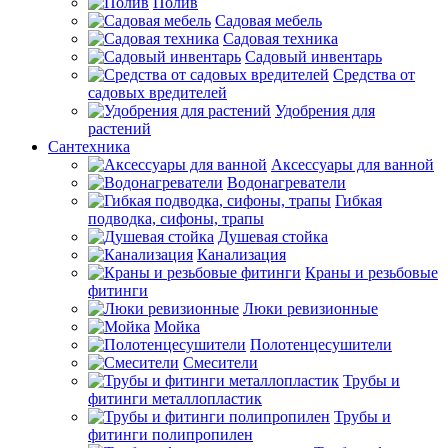
Полив
Садовая мебель
Садовая техника
Садовый инвентарь
Средства от
садовых вредителей
Удобрения для
растений
Сантехника
Аксессуары для ванной
Водонагреватели
Гибкая
подводка, сифоны, трапы
Душевая стойка
Канализация
Краны и резьбовые
фитинги
Люки ревизионные
Мойка
Полотенцесушители
Смесители
Трубы и
фитинги металлопластик
Трубы и
фитинги полипропилен