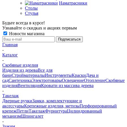
Наматрасники
Столы
Стулья
Будьте всегда в курсе!
Узнавайте о скидках и акциях первым
Новости магазина
Главная
-
Каталог
-
Скобяные изделия
Изделия из дерева
Все для
бани
Стройматериалы
Инструменты
Краски
Дача и
сад
Сантехника
Электротовары
Освещение
Отопление
Скобяные
изделия
Вентиляция
Кровати из массива дерева
-
Такелаж
Дверные ручки
Замки, комплектующие и
аксессуары
Крепежные изделия, метизы
Перфорированный
крепеж
Петли
Такелаж
Фурнитура
Цилиндрованный
механизм
Шпингалет
-
Зажим