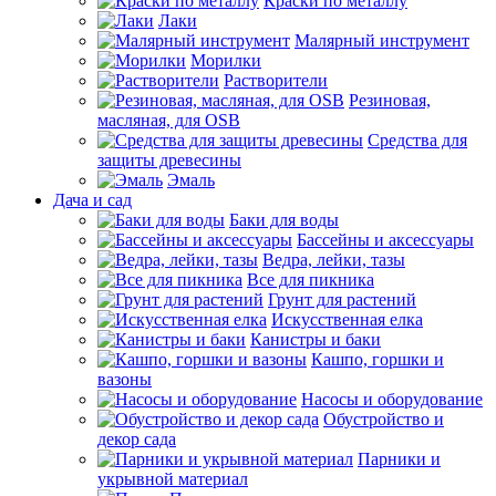
Краски по металлу
Лаки
Малярный инструмент
Морилки
Растворители
Резиновая,
масляная, для OSB
Средства для
защиты древесины
Эмаль
Дача и сад
Баки для воды
Бассейны и аксессуары
Ведра, лейки, тазы
Все для пикника
Грунт для растений
Искусственная елка
Канистры и баки
Кашпо, горшки и
вазоны
Насосы и оборудование
Обустройство и
декор сада
Парники и
укрывной материал