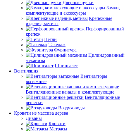
Дверные ручки
Замки,
комплектующие и аксессуары
Крепежные
изделия, метизы
Перфорированный
крепеж
Петли
Такелаж
Фурнитура
Цилиндрованный
механизм
Шпингалет
Вентиляция
Вентиляторы
вытяжные
Вентиляционные каналы и комплектующие
Вентиляционные
решетки
Воздуховоды
Кровати из массива дерева
Диваны
Кровати
Матрасы