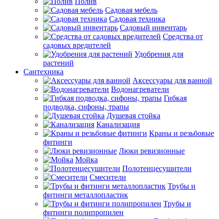
Полив
Садовая мебель
Садовая техника
Садовый инвентарь
Средства от
садовых вредителей
Удобрения для
растений
Сантехника
Аксессуары для ванной
Водонагреватели
Гибкая
подводка, сифоны, трапы
Душевая стойка
Канализация
Краны и резьбовые
фитинги
Люки ревизионные
Мойка
Полотенцесушители
Смесители
Трубы и
фитинги металлопластик
Трубы и
фитинги полипропилен