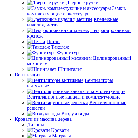
Дверные ручки
Замки,
комплектующие и аксессуары
Крепежные
изделия, метизы
Перфорированный
крепеж
Петли
Такелаж
Фурнитура
Цилиндрованный
механизм
Шпингалет
Вентиляция
Вентиляторы
вытяжные
Вентиляционные каналы и комплектующие
Вентиляционные
решетки
Воздуховоды
Кровати из массива дерева
Диваны
Кровати
Матрасы