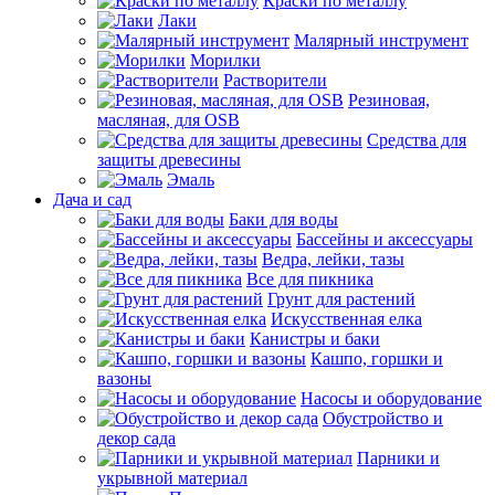
Краски по металлу
Лаки
Малярный инструмент
Морилки
Растворители
Резиновая,
масляная, для OSB
Средства для
защиты древесины
Эмаль
Дача и сад
Баки для воды
Бассейны и аксессуары
Ведра, лейки, тазы
Все для пикника
Грунт для растений
Искусственная елка
Канистры и баки
Кашпо, горшки и
вазоны
Насосы и оборудование
Обустройство и
декор сада
Парники и
укрывной материал