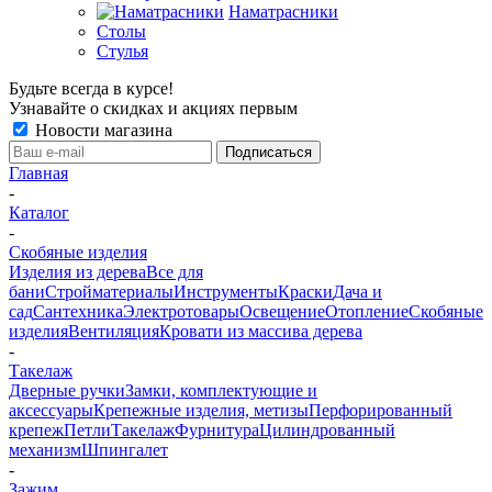
Наматрасники
Столы
Стулья
Будьте всегда в курсе!
Узнавайте о скидках и акциях первым
Новости магазина
Главная
-
Каталог
-
Скобяные изделия
Изделия из дерева
Все для
бани
Стройматериалы
Инструменты
Краски
Дача и
сад
Сантехника
Электротовары
Освещение
Отопление
Скобяные
изделия
Вентиляция
Кровати из массива дерева
-
Такелаж
Дверные ручки
Замки, комплектующие и
аксессуары
Крепежные изделия, метизы
Перфорированный
крепеж
Петли
Такелаж
Фурнитура
Цилиндрованный
механизм
Шпингалет
-
Зажим