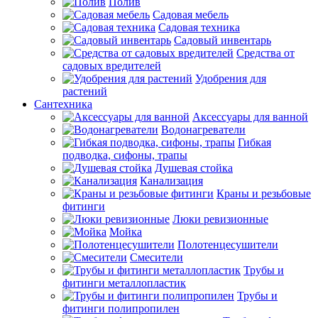
Полив
Садовая мебель
Садовая техника
Садовый инвентарь
Средства от
садовых вредителей
Удобрения для
растений
Сантехника
Аксессуары для ванной
Водонагреватели
Гибкая
подводка, сифоны, трапы
Душевая стойка
Канализация
Краны и резьбовые
фитинги
Люки ревизионные
Мойка
Полотенцесушители
Смесители
Трубы и
фитинги металлопластик
Трубы и
фитинги полипропилен