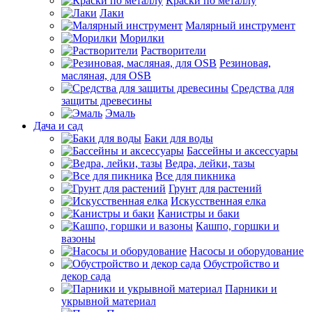
Краски по металлу
Лаки
Малярный инструмент
Морилки
Растворители
Резиновая,
масляная, для OSB
Средства для
защиты древесины
Эмаль
Дача и сад
Баки для воды
Бассейны и аксессуары
Ведра, лейки, тазы
Все для пикника
Грунт для растений
Искусственная елка
Канистры и баки
Кашпо, горшки и
вазоны
Насосы и оборудование
Обустройство и
декор сада
Парники и
укрывной материал