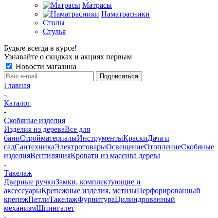
Матрасы
Наматрасники
Столы
Стулья
Будьте всегда в курсе!
Узнавайте о скидках и акциях первым
Новости магазина
Главная
-
Каталог
-
Скобяные изделия
Изделия из дерева
Все для
бани
Стройматериалы
Инструменты
Краски
Дача и
сад
Сантехника
Электротовары
Освещение
Отопление
Скобяные
изделия
Вентиляция
Кровати из массива дерева
-
Такелаж
Дверные ручки
Замки, комплектующие и
аксессуары
Крепежные изделия, метизы
Перфорированный
крепеж
Петли
Такелаж
Фурнитура
Цилиндрованный
механизм
Шпингалет
-