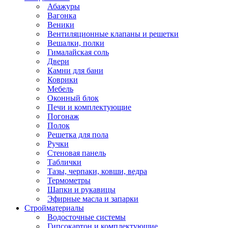
Абажуры
Вагонка
Веники
Вентиляционные клапаны и решетки
Вешалки, полки
Гималайская соль
Двери
Камни для бани
Коврики
Мебель
Оконный блок
Печи и комплектующие
Погонаж
Полок
Решетка для пола
Ручки
Стеновая панель
Таблички
Тазы, черпаки, ковши, ведра
Термометры
Шапки и рукавицы
Эфирные масла и запарки
Стройматериалы
Водосточные системы
Гипсокартон и комплектующие