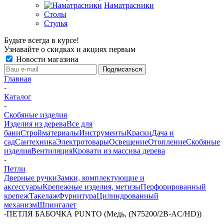
Наматрасники
Столы
Стулья
Будьте всегда в курсе!
Узнавайте о скидках и акциях первым
Новости магазина
Главная
-
Каталог
-
Скобяные изделия
Изделия из дерева
Все для
бани
Стройматериалы
Инструменты
Краски
Дача и
сад
Сантехника
Электротовары
Освещение
Отопление
Скобяные
изделия
Вентиляция
Кровати из массива дерева
-
Петли
Дверные ручки
Замки, комплектующие и
аксессуары
Крепежные изделия, метизы
Перфорированный
крепеж
Такелаж
Фурнитура
Цилиндрованный
механизм
Шпингалет
-
ПЕТЛЯ БАБОЧКА PUNTO (Медь, (N75200/2B-AC/HD))