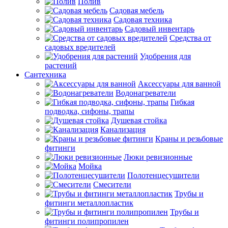
Полив
Садовая мебель
Садовая техника
Садовый инвентарь
Средства от
садовых вредителей
Удобрения для
растений
Сантехника
Аксессуары для ванной
Водонагреватели
Гибкая
подводка, сифоны, трапы
Душевая стойка
Канализация
Краны и резьбовые
фитинги
Люки ревизионные
Мойка
Полотенцесушители
Смесители
Трубы и
фитинги металлопластик
Трубы и
фитинги полипропилен