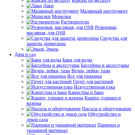
Краски по металлу
Лаки
Малярный инструмент
Морилки
Растворители
Резиновая,
масляная, для OSB
Средства для
защиты древесины
Эмаль
Дача и сад
Баки для воды
Бассейны и аксессуары
Ведра, лейки, тазы
Все для пикника
Грунт для растений
Искусственная елка
Канистры и баки
Кашпо, горшки и
вазоны
Насосы и оборудование
Обустройство и
декор сада
Парники и
укрывной материал