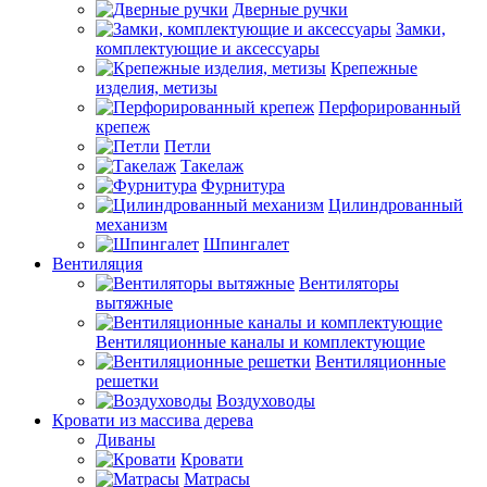
Дверные ручки
Замки,
комплектующие и аксессуары
Крепежные
изделия, метизы
Перфорированный
крепеж
Петли
Такелаж
Фурнитура
Цилиндрованный
механизм
Шпингалет
Вентиляция
Вентиляторы
вытяжные
Вентиляционные каналы и комплектующие
Вентиляционные
решетки
Воздуховоды
Кровати из массива дерева
Диваны
Кровати
Матрасы