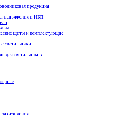
оводниковая продукция
ры напряжения и ИБП
тели
уары
ческие щиты и комплектующие
е светильники
е для светильников
иодные
ля отопления