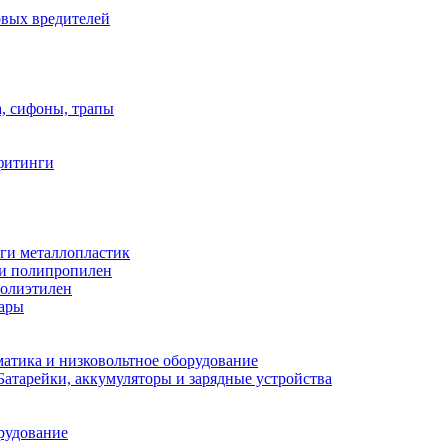
овых вредителей
а, сифоны, трапы
фитинги
ги металлопластик
и полипропилен
полиэтилен
уары
атика и низковольтное оборудование
Батарейки, аккумуляторы и зарядные устройства
рудование