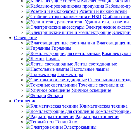
Кабеленесущие системы
Кабельно-пр
Розетки и выключатели
Стабилизато
Удлинители, разветви
Электрические аксесс
Электри
Освещение
Влагозащищенны
Гирлянды
Комплектующи
Лампы
Ленты светодиодные
Настольные лампы
Прожекторы
Светильники светод
Точечные светильники
Уличное освещение
Фонари
Отопление
Климатическая техника
Комплектующие д
Радиаторы отопления
Теплый пол
Электрокамины