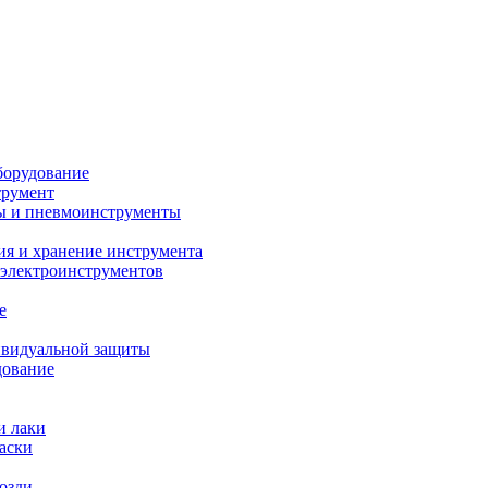
борудование
трумент
ы и пневмоинструменты
ия и хранение инструмента
 электроинструментов
е
ивидуальной защиты
дование
и лаки
аски
возди