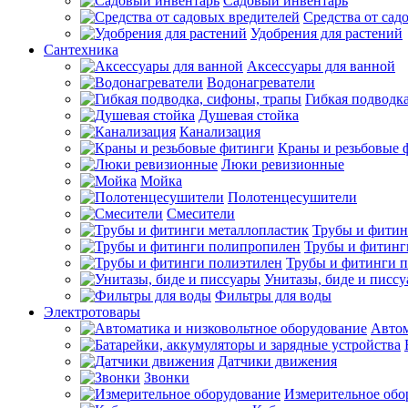
Садовый инвентарь
Средства от сад
Удобрения для растений
Сантехника
Аксессуары для ванной
Водонагреватели
Гибкая подводк
Душевая стойка
Канализация
Краны и резьбовые 
Люки ревизионные
Мойка
Полотенцесушители
Смесители
Трубы и фитин
Трубы и фитинг
Трубы и фитинги 
Унитазы, биде и писс
Фильтры для воды
Электротовары
Автом
Датчики движения
Звонки
Измерительное обо