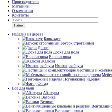
Производители
Магазины
О компании
Контакты
Найти
Изделия из дерева
Блок-хаус
Брусок строганный
Двери
Доска для пола
Евровагонка
Жалюзи
Имитация бруса
Лестницы и компле
Мебел
Погонажные изделья
Фасад
Все для бани
Абажуры
Вагонка
Веники
Вентиляцио
Вешалки, полки