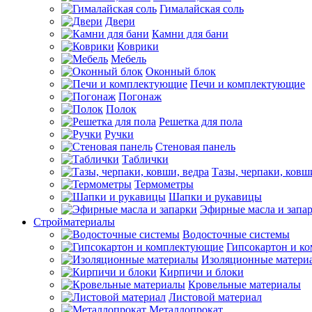
Гималайская соль
Двери
Камни для бани
Коврики
Мебель
Оконный блок
Печи и комплектующие
Погонаж
Полок
Решетка для пола
Ручки
Стеновая панель
Таблички
Тазы, черпаки, ковш
Термометры
Шапки и рукавицы
Эфирные масла и запа
Стройматериалы
Водосточные системы
Гипсокартон и к
Изоляционные матери
Кирпичи и блоки
Кровельные материалы
Листовой материал
Металлопрокат