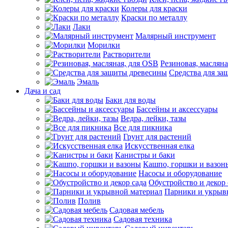
Колеры для краски
Краски по металлу
Лаки
Малярный инструмент
Морилки
Растворители
Резиновая, маслян
Средства для за
Эмаль
Дача и сад
Баки для воды
Бассейны и аксессуары
Ведра, лейки, тазы
Все для пикника
Грунт для растений
Искусственная елка
Канистры и баки
Кашпо, горшки и вазон
Насосы и оборудование
Обустройство и декор 
Парники и укрыв
Полив
Садовая мебель
Садовая техника