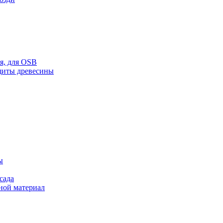
ая, для OSB
щиты древесины
ы
сада
ной материал