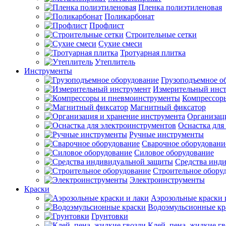
Пленка полиэтиленовая
Поликарбонат
Профлист
Строительные сетки
Сухие смеси
Тротуарная плитка
Утеплитель
Инструменты
Грузоподъемное о
Измерительный инс
Компрессор
Магнитный фиксатор
Организац
Оснастка для
Ручные инструменты
Сварочное оборудовани
Силовое оборудование
Средства инд
Строительное обору
Электроинструменты
Краски
Аэрозольные краски 
Водоэмульсионные кр
Грунтовки
Клей, пена, жидкие г