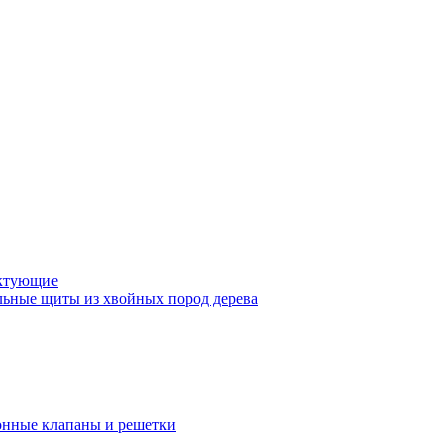
ктующие
ьные щиты из хвойных пород дерева
нные клапаны и решетки