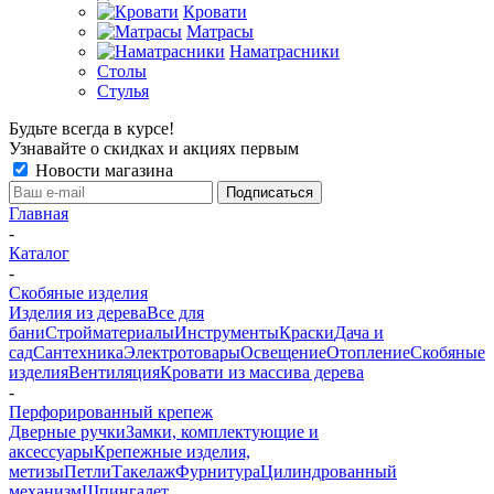
Кровати
Матрасы
Наматрасники
Столы
Стулья
Будьте всегда в курсе!
Узнавайте о скидках и акциях первым
Новости магазина
Главная
-
Каталог
-
Скобяные изделия
Изделия из дерева
Все для
бани
Стройматериалы
Инструменты
Краски
Дача и
сад
Сантехника
Электротовары
Освещение
Отопление
Скобяные
изделия
Вентиляция
Кровати из массива дерева
-
Перфорированный крепеж
Дверные ручки
Замки, комплектующие и
аксессуары
Крепежные изделия,
метизы
Петли
Такелаж
Фурнитура
Цилиндрованный
механизм
Шпингалет