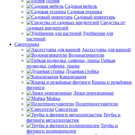
Полив
Садовая мебель
Садовая техника
Садовый инвентарь
Средства от
садовых вредителей
Удобрения для
растений
Сантехника
Аксессуары для ванной
Водонагреватели
Гибкая
подводка, сифоны, трапы
Душевая стойка
Канализация
Краны и резьбовые
фитинги
Люки ревизионные
Мойка
Полотенцесушители
Смесители
Трубы и
фитинги металлопластик
Трубы и
фитинги полипропилен