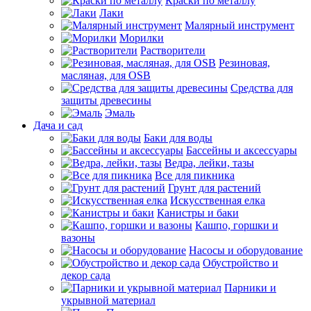
Краски по металлу
Лаки
Малярный инструмент
Морилки
Растворители
Резиновая,
масляная, для OSB
Средства для
защиты древесины
Эмаль
Дача и сад
Баки для воды
Бассейны и аксессуары
Ведра, лейки, тазы
Все для пикника
Грунт для растений
Искусственная елка
Канистры и баки
Кашпо, горшки и
вазоны
Насосы и оборудование
Обустройство и
декор сада
Парники и
укрывной материал