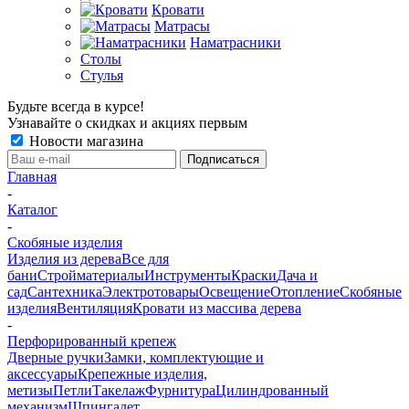
Кровати
Матрасы
Наматрасники
Столы
Стулья
Будьте всегда в курсе!
Узнавайте о скидках и акциях первым
Новости магазина
Главная
-
Каталог
-
Скобяные изделия
Изделия из дерева
Все для
бани
Стройматериалы
Инструменты
Краски
Дача и
сад
Сантехника
Электротовары
Освещение
Отопление
Скобяные
изделия
Вентиляция
Кровати из массива дерева
-
Перфорированный крепеж
Дверные ручки
Замки, комплектующие и
аксессуары
Крепежные изделия,
метизы
Петли
Такелаж
Фурнитура
Цилиндрованный
механизм
Шпингалет