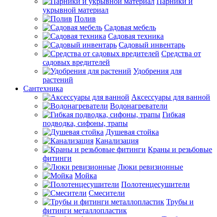
Парники и
укрывной материал
Полив
Садовая мебель
Садовая техника
Садовый инвентарь
Средства от
садовых вредителей
Удобрения для
растений
Сантехника
Аксессуары для ванной
Водонагреватели
Гибкая
подводка, сифоны, трапы
Душевая стойка
Канализация
Краны и резьбовые
фитинги
Люки ревизионные
Мойка
Полотенцесушители
Смесители
Трубы и
фитинги металлопластик