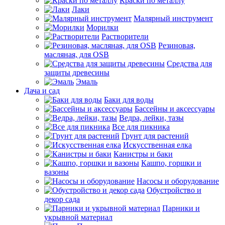
Краски по металлу
Лаки
Малярный инструмент
Морилки
Растворители
Резиновая,
масляная, для OSB
Средства для
защиты древесины
Эмаль
Дача и сад
Баки для воды
Бассейны и аксессуары
Ведра, лейки, тазы
Все для пикника
Грунт для растений
Искусственная елка
Канистры и баки
Кашпо, горшки и
вазоны
Насосы и оборудование
Обустройство и
декор сада
Парники и
укрывной материал