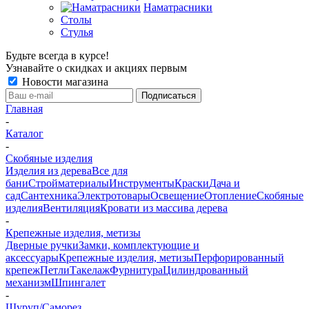
Наматрасники
Столы
Стулья
Будьте всегда в курсе!
Узнавайте о скидках и акциях первым
Новости магазина
Главная
-
Каталог
-
Скобяные изделия
Изделия из дерева
Все для
бани
Стройматериалы
Инструменты
Краски
Дача и
сад
Сантехника
Электротовары
Освещение
Отопление
Скобяные
изделия
Вентиляция
Кровати из массива дерева
-
Крепежные изделия, метизы
Дверные ручки
Замки, комплектующие и
аксессуары
Крепежные изделия, метизы
Перфорированный
крепеж
Петли
Такелаж
Фурнитура
Цилиндрованный
механизм
Шпингалет
-
Шуруп/Саморез