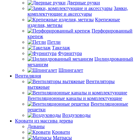
Дверные ручки
Замки,
комплектующие и аксессуары
Крепежные
изделия, метизы
Перфорированный
крепеж
Петли
Такелаж
Фурнитура
Цилиндрованный
механизм
Шпингалет
Вентиляция
Вентиляторы
вытяжные
Вентиляционные каналы и комплектующие
Вентиляционные
решетки
Воздуховоды
Кровати из массива дерева
Диваны
Кровати
Матрасы