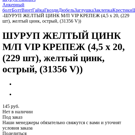
Анкерный
болт
Болт
Винт
Гайка
Гвозди
Дюбель
Заглушка
Заклепка
Крестики
-
ШУРУП ЖЕЛТЫЙ ЦИНК М/П VIP КРЕПЕЖ (4,5 х 20, (229
шт), желтый цинк, острый, (31356 V))
ШУРУП ЖЕЛТЫЙ ЦИНК
М/П VIP КРЕПЕЖ (4,5 х 20,
(229 шт), желтый цинк,
острый, (31356 V))
145
руб.
Нет в наличии
Под заказ
Наши менеджеры обязательно свяжутся с вами и уточнят
условия заказа
Поделиться