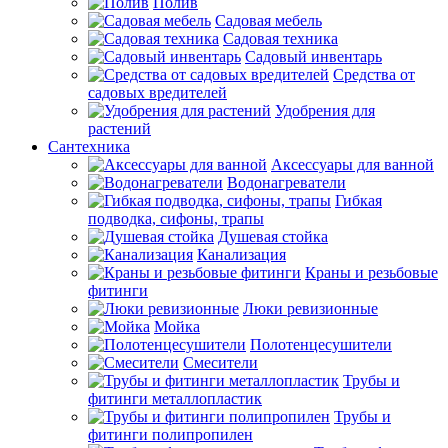
Полив
Садовая мебель
Садовая техника
Садовый инвентарь
Средства от
садовых вредителей
Удобрения для
растений
Сантехника
Аксессуары для ванной
Водонагреватели
Гибкая
подводка, сифоны, трапы
Душевая стойка
Канализация
Краны и резьбовые
фитинги
Люки ревизионные
Мойка
Полотенцесушители
Смесители
Трубы и
фитинги металлопластик
Трубы и
фитинги полипропилен