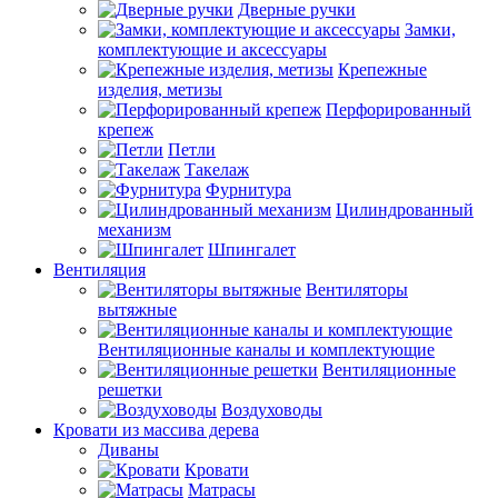
Дверные ручки
Замки,
комплектующие и аксессуары
Крепежные
изделия, метизы
Перфорированный
крепеж
Петли
Такелаж
Фурнитура
Цилиндрованный
механизм
Шпингалет
Вентиляция
Вентиляторы
вытяжные
Вентиляционные каналы и комплектующие
Вентиляционные
решетки
Воздуховоды
Кровати из массива дерева
Диваны
Кровати
Матрасы