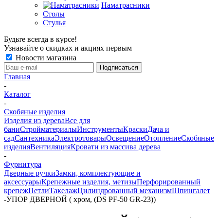
Наматрасники
Столы
Стулья
Будьте всегда в курсе!
Узнавайте о скидках и акциях первым
Новости магазина
Главная
-
Каталог
-
Скобяные изделия
Изделия из дерева
Все для
бани
Стройматериалы
Инструменты
Краски
Дача и
сад
Сантехника
Электротовары
Освещение
Отопление
Скобяные
изделия
Вентиляция
Кровати из массива дерева
-
Фурнитура
Дверные ручки
Замки, комплектующие и
аксессуары
Крепежные изделия, метизы
Перфорированный
крепеж
Петли
Такелаж
Цилиндрованный механизм
Шпингалет
-
УПОР ДВЕРНОЙ ( хром, (DS PF-50 GR-23))