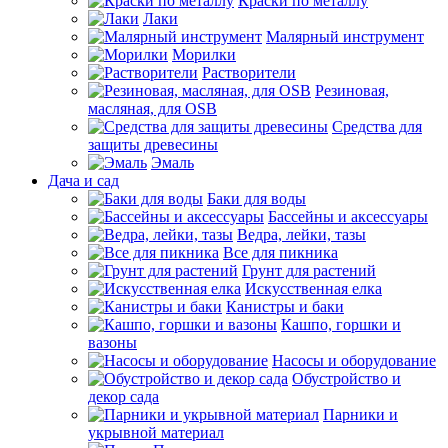
Краски по металлу
Лаки
Малярный инструмент
Морилки
Растворители
Резиновая,
масляная, для OSB
Средства для
защиты древесины
Эмаль
Дача и сад
Баки для воды
Бассейны и аксессуары
Ведра, лейки, тазы
Все для пикника
Грунт для растений
Искусственная елка
Канистры и баки
Кашпо, горшки и
вазоны
Насосы и оборудование
Обустройство и
декор сада
Парники и
укрывной материал