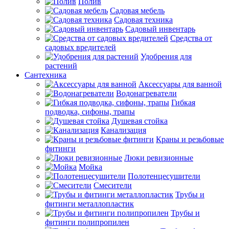
Полив
Садовая мебель
Садовая техника
Садовый инвентарь
Средства от
садовых вредителей
Удобрения для
растений
Сантехника
Аксессуары для ванной
Водонагреватели
Гибкая
подводка, сифоны, трапы
Душевая стойка
Канализация
Краны и резьбовые
фитинги
Люки ревизионные
Мойка
Полотенцесушители
Смесители
Трубы и
фитинги металлопластик
Трубы и
фитинги полипропилен