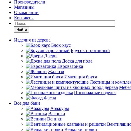
Производители
Магазины
О компании
Контакты
Найти
Изделия из дерева
Блок-хаус
Брусок строганный
Двери
Доска для пола
Евровагонка
Жалюзи
Имитация бруса
Лестницы и компле
Мебел
Погонажные изделья
Фасад
Все для бани
Абажуры
Вагонка
Веники
Вентиляцио
Вешалки, полки