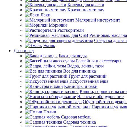
Колеры для краски
Краски по металлу
Лаки
Малярный инструмент
Морилки
Растворители
Резиновая, маслян
Средства для за
Эмаль
Дача и сад
Баки для воды
Бассейны и аксессуары
Ведра, лейки, тазы
Все для пикника
Грунт для растений
Искусственная елка
Канистры и баки
Кашпо, горшки и вазон
Насосы и оборудование
Обустройство и декор 
Парники и укрыв
Полив
Садовая мебель
Садовая техника