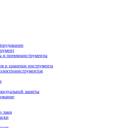
борудование
трумент
ы и пневмоинструменты
ия и хранение инструмента
 электроинструментов
е
ивидуальной защиты
дование
и лаки
аски
возди