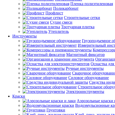
Пленка полиэтиленовая
Поликарбонат
Профлист
Строительные сетки
Сухие смеси
Тротуарная плитка
Утеплитель
Инструменты
Грузоподъемное о
Измерительный инс
Компрессор
Магнитный фиксатор
Организац
Оснастка для
Ручные инструменты
Сварочное оборудовани
Силовое оборудование
Средства инд
Строительное обору
Электроинструменты
Краски
Аэрозольные краски 
Водоэмульсионные кр
Грунтовки
Клей, пена, жидкие г