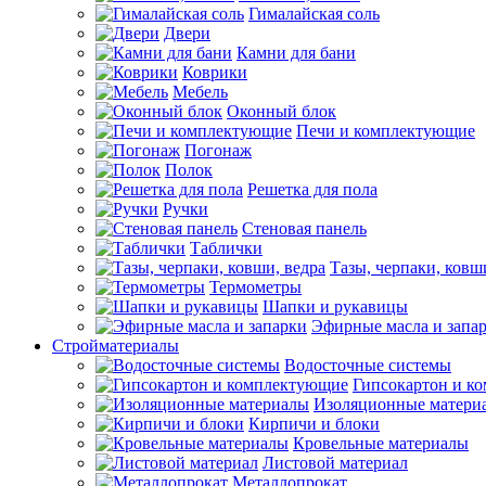
Гималайская соль
Двери
Камни для бани
Коврики
Мебель
Оконный блок
Печи и комплектующие
Погонаж
Полок
Решетка для пола
Ручки
Стеновая панель
Таблички
Тазы, черпаки, ковш
Термометры
Шапки и рукавицы
Эфирные масла и запа
Стройматериалы
Водосточные системы
Гипсокартон и к
Изоляционные матери
Кирпичи и блоки
Кровельные материалы
Листовой материал
Металлопрокат