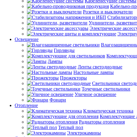
Кабеленесущие системы
Кабельно-пр
Розетки и выключатели
Стабилизато
Удлинители, разветви
Электрические аксесс
Электри
Освещение
Влагозащищенны
Гирлянды
Комплектующи
Лампы
Ленты светодиодные
Настольные лампы
Прожекторы
Светильники светод
Точечные светильники
Уличное освещение
Фонари
Отопление
Климатическая техника
Комплектующие д
Радиаторы отопления
Теплый пол
Электрокамины