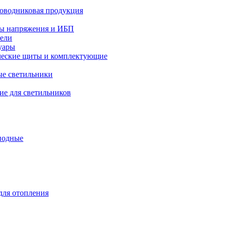
оводниковая продукция
ры напряжения и ИБП
тели
уары
ческие щиты и комплектующие
е светильники
е для светильников
иодные
ля отопления