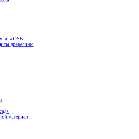
ая, для OSB
щиты древесины
ы
сада
ной материал