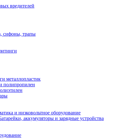
овых вредителей
а, сифоны, трапы
фитинги
ги металлопластик
и полипропилен
полиэтилен
уары
атика и низковольтное оборудование
Батарейки, аккумуляторы и зарядные устройства
рудование