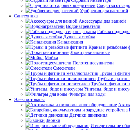
Садовый инвентарь
Средства от сад
Удобрения для растений
Сантехника
Аксессуары для ванной
Водонагреватели
Гибкая подводк
Душевая стойка
Канализация
Краны и резьбовые 
Люки ревизионные
Мойка
Полотенцесушители
Смесители
Трубы и фитин
Трубы и фитинг
Трубы и фитинги 
Унитазы, биде и писс
Фильтры для воды
Электротовары
Автом
Датчики движения
Звонки
Измерительное обо