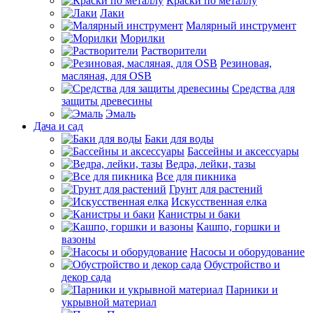
Краски по металлу
Лаки
Малярный инструмент
Морилки
Растворители
Резиновая,
масляная, для OSB
Средства для
защиты древесины
Эмаль
Дача и сад
Баки для воды
Бассейны и аксессуары
Ведра, лейки, тазы
Все для пикника
Грунт для растений
Искусственная елка
Канистры и баки
Кашпо, горшки и
вазоны
Насосы и оборудование
Обустройство и
декор сада
Парники и
укрывной материал