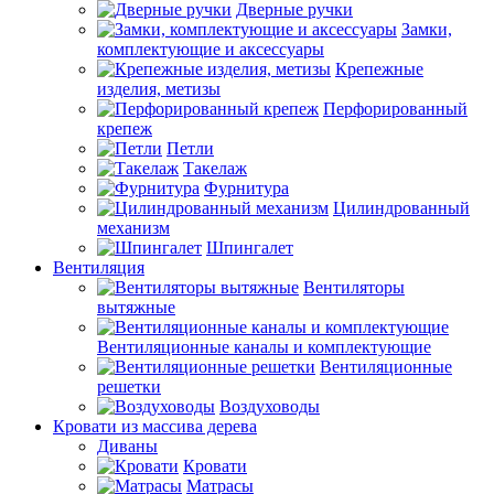
Дверные ручки
Замки,
комплектующие и аксессуары
Крепежные
изделия, метизы
Перфорированный
крепеж
Петли
Такелаж
Фурнитура
Цилиндрованный
механизм
Шпингалет
Вентиляция
Вентиляторы
вытяжные
Вентиляционные каналы и комплектующие
Вентиляционные
решетки
Воздуховоды
Кровати из массива дерева
Диваны
Кровати
Матрасы