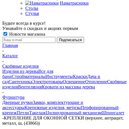
Наматрасники
Столы
Стулья
Будьте всегда в курсе!
Узнавайте о скидках и акциях первым
Новости магазина
Главная
-
Каталог
-
Скобяные изделия
Изделия из дерева
Все для
бани
Стройматериалы
Инструменты
Краски
Дача и
сад
Сантехника
Электротовары
Освещение
Отопление
Скобяные
изделия
Вентиляция
Кровати из массива дерева
-
Фурнитура
Дверные ручки
Замки, комплектующие и
аксессуары
Крепежные изделия, метизы
Перфорированный
крепеж
Петли
Такелаж
Цилиндрованный механизм
Шпингалет
-
КРЕПЛЕНИЕ ДЛЯ ОКОННОЙ СЕТКИ (верхнее, антрацит,
металл, ш, (43866))