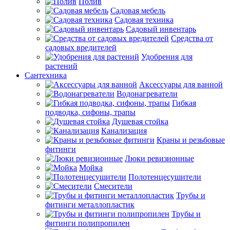
Полив
Садовая мебель
Садовая техника
Садовый инвентарь
Средства от
садовых вредителей
Удобрения для
растений
Сантехника
Аксессуары для ванной
Водонагреватели
Гибкая
подводка, сифоны, трапы
Душевая стойка
Канализация
Краны и резьбовые
фитинги
Люки ревизионные
Мойка
Полотенцесушители
Смесители
Трубы и
фитинги металлопластик
Трубы и
фитинги полипропилен