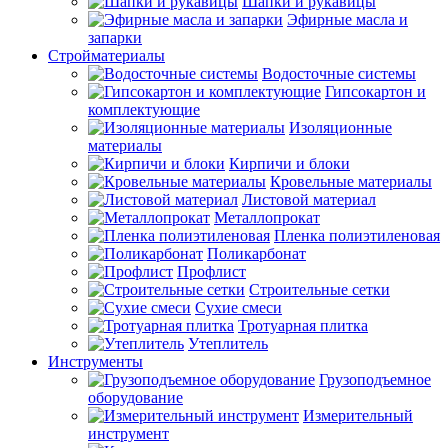
Шапки и рукавицы
Эфирные масла и
запарки
Стройматериалы
Водосточные системы
Гипсокартон и
комплектующие
Изоляционные
материалы
Кирпичи и блоки
Кровельные материалы
Листовой материал
Металлопрокат
Пленка полиэтиленовая
Поликарбонат
Профлист
Строительные сетки
Сухие смеси
Тротуарная плитка
Утеплитель
Инструменты
Грузоподъемное
оборудование
Измерительный
инструмент