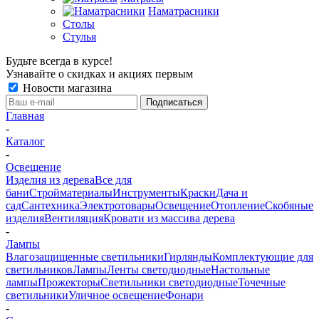
Наматрасники
Столы
Стулья
Будьте всегда в курсе!
Узнавайте о скидках и акциях первым
Новости магазина
Главная
-
Каталог
-
Освещение
Изделия из дерева
Все для
бани
Стройматериалы
Инструменты
Краски
Дача и
сад
Сантехника
Электротовары
Освещение
Отопление
Скобяные
изделия
Вентиляция
Кровати из массива дерева
-
Лампы
Влагозащищенные светильники
Гирлянды
Комплектующие для
светильников
Лампы
Ленты светодиодные
Настольные
лампы
Прожекторы
Светильники светодиодные
Точечные
светильники
Уличное освещение
Фонари
-