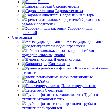
Полив
Садовая мебель
Садовая техника
Садовый инвентарь
Средства от
садовых вредителей
Удобрения для
растений
Сантехника
Аксессуары для ванной
Водонагреватели
Гибкая
подводка, сифоны, трапы
Душевая стойка
Канализация
Краны и резьбовые
фитинги
Люки ревизионные
Мойка
Полотенцесушители
Смесители
Трубы и
фитинги металлопластик
Трубы и
фитинги полипропилен