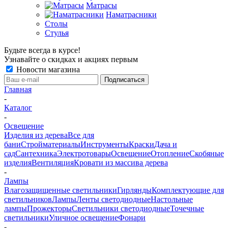
Матрасы
Наматрасники
Столы
Стулья
Будьте всегда в курсе!
Узнавайте о скидках и акциях первым
Новости магазина
Главная
-
Каталог
-
Освещение
Изделия из дерева
Все для
бани
Стройматериалы
Инструменты
Краски
Дача и
сад
Сантехника
Электротовары
Освещение
Отопление
Скобяные
изделия
Вентиляция
Кровати из массива дерева
-
Лампы
Влагозащищенные светильники
Гирлянды
Комплектующие для
светильников
Лампы
Ленты светодиодные
Настольные
лампы
Прожекторы
Светильники светодиодные
Точечные
светильники
Уличное освещение
Фонари
-