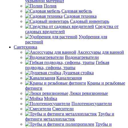
укрывной материал
Полив
Садовая мебель
Садовая техника
Садовый инвентарь
Средства от
садовых вредителей
Удобрения для
растений
Сантехника
Аксессуары для ванной
Водонагреватели
Гибкая
подводка, сифоны, трапы
Душевая стойка
Канализация
Краны и резьбовые
фитинги
Люки ревизионные
Мойка
Полотенцесушители
Смесители
Трубы и
фитинги металлопластик
Трубы и