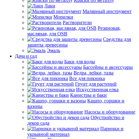
Краски по металлу
Лаки
Малярный инструмент
Морилки
Растворители
Резиновая,
масляная, для OSB
Средства для
защиты древесины
Эмаль
Дача и сад
Баки для воды
Бассейны и аксессуары
Ведра, лейки, тазы
Все для пикника
Грунт для растений
Искусственная елка
Канистры и баки
Кашпо, горшки и
вазоны
Насосы и оборудование
Обустройство и
декор сада
Парники и
укрывной материал