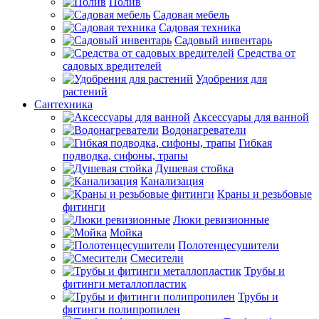
Полив
Садовая мебель
Садовая техника
Садовый инвентарь
Средства от
садовых вредителей
Удобрения для
растений
Сантехника
Аксессуары для ванной
Водонагреватели
Гибкая
подводка, сифоны, трапы
Душевая стойка
Канализация
Краны и резьбовые
фитинги
Люки ревизионные
Мойка
Полотенцесушители
Смесители
Трубы и
фитинги металлопластик
Трубы и
фитинги полипропилен