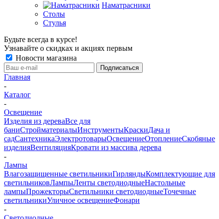
Наматрасники
Столы
Стулья
Будьте всегда в курсе!
Узнавайте о скидках и акциях первым
Новости магазина
Главная
-
Каталог
-
Освещение
Изделия из дерева
Все для
бани
Стройматериалы
Инструменты
Краски
Дача и
сад
Сантехника
Электротовары
Освещение
Отопление
Скобяные
изделия
Вентиляция
Кровати из массива дерева
-
Лампы
Влагозащищенные светильники
Гирлянды
Комплектующие для
светильников
Лампы
Ленты светодиодные
Настольные
лампы
Прожекторы
Светильники светодиодные
Точечные
светильники
Уличное освещение
Фонари
-
Светодиодные