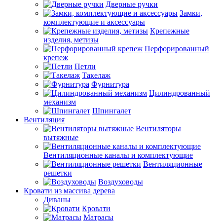
Дверные ручки
Замки,
комплектующие и аксессуары
Крепежные
изделия, метизы
Перфорированный
крепеж
Петли
Такелаж
Фурнитура
Цилиндрованный
механизм
Шпингалет
Вентиляция
Вентиляторы
вытяжные
Вентиляционные каналы и комплектующие
Вентиляционные
решетки
Воздуховоды
Кровати из массива дерева
Диваны
Кровати
Матрасы