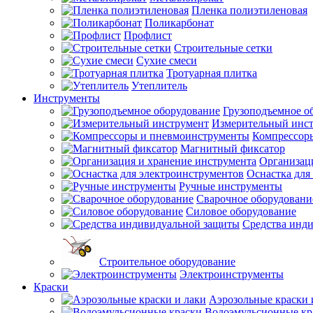
Пленка полиэтиленовая
Поликарбонат
Профлист
Строительные сетки
Сухие смеси
Тротуарная плитка
Утеплитель
Инструменты
Грузоподъемное о
Измерительный инс
Компрессор
Магнитный фиксатор
Организац
Оснастка для
Ручные инструменты
Сварочное оборудовани
Силовое оборудование
Средства инд
Строительное оборудование
Электроинструменты
Краски
Аэрозольные краски 
Водоэмульсионные кр