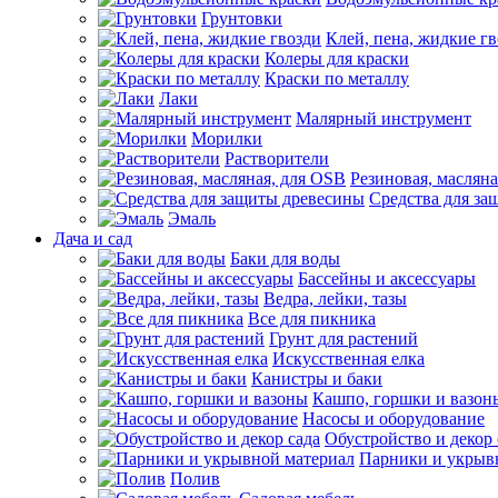
Грунтовки
Клей, пена, жидкие г
Колеры для краски
Краски по металлу
Лаки
Малярный инструмент
Морилки
Растворители
Резиновая, маслян
Средства для за
Эмаль
Дача и сад
Баки для воды
Бассейны и аксессуары
Ведра, лейки, тазы
Все для пикника
Грунт для растений
Искусственная елка
Канистры и баки
Кашпо, горшки и вазон
Насосы и оборудование
Обустройство и декор 
Парники и укрыв
Полив