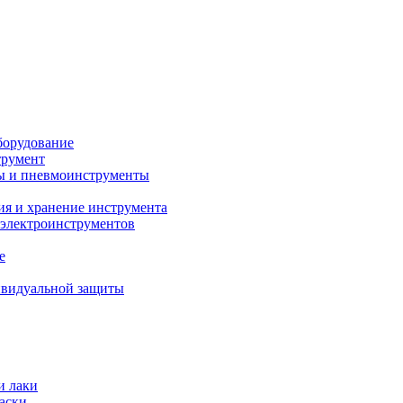
борудование
трумент
ы и пневмоинструменты
ия и хранение инструмента
 электроинструментов
е
ивидуальной защиты
и лаки
аски