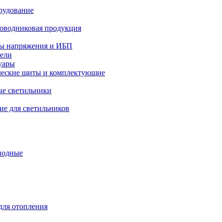
рудование
оводниковая продукция
ры напряжения и ИБП
тели
уары
ческие щиты и комплектующие
е светильники
е для светильников
иодные
ля отопления