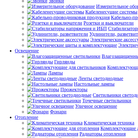
Звонки
Измерительное обо
Кабеленесущие системы
Кабельно-пр
Розетки и выключатели
Стабилизато
Удлинители, разветви
Электрические аксесс
Электри
Освещение
Влагозащищенны
Гирлянды
Комплектующи
Лампы
Ленты светодиодные
Настольные лампы
Прожекторы
Светильники светод
Точечные светильники
Уличное освещение
Фонари
Отопление
Климатическая техника
Комплектующие д
Радиаторы отопления