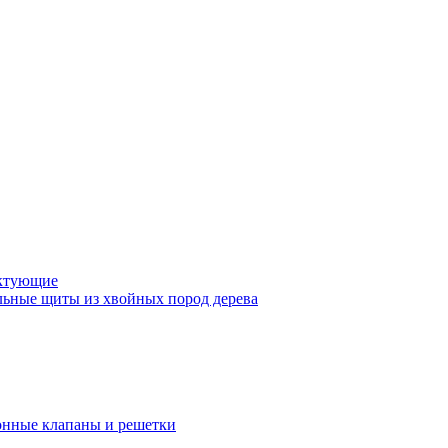
ктующие
ьные щиты из хвойных пород дерева
нные клапаны и решетки