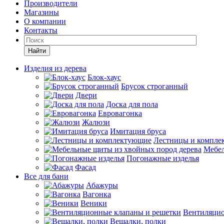
Производители
Магазины
О компании
Контакты
Найти
Изделия из дерева
Блок-хаус
Брусок строганный
Двери
Доска для пола
Евровагонка
Жалюзи
Имитация бруса
Лестницы и компле
Мебел
Погонажные изделья
Фасад
Все для бани
Абажуры
Вагонка
Веники
Вентиляцио
Вешалки, полки