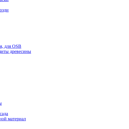
возди
ая, для OSB
щиты древесины
ы
сада
ной материал