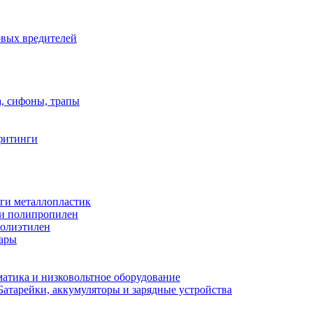
овых вредителей
а, сифоны, трапы
фитинги
ги металлопластик
и полипропилен
полиэтилен
уары
атика и низковольтное оборудование
Батарейки, аккумуляторы и зарядные устройства