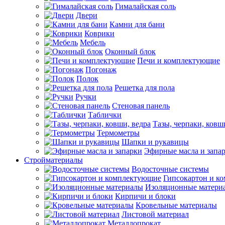
Гималайская соль
Двери
Камни для бани
Коврики
Мебель
Оконный блок
Печи и комплектующие
Погонаж
Полок
Решетка для пола
Ручки
Стеновая панель
Таблички
Тазы, черпаки, ковш
Термометры
Шапки и рукавицы
Эфирные масла и запа
Стройматериалы
Водосточные системы
Гипсокартон и к
Изоляционные матери
Кирпичи и блоки
Кровельные материалы
Листовой материал
Металлопрокат