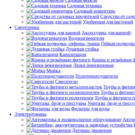
Садовая мебель
Садовая техника
Садовый инвентарь
Средства от сад
Удобрения для растений
Сантехника
Аксессуары для ванной
Водонагреватели
Гибкая подводк
Душевая стойка
Канализация
Краны и резьбовые 
Люки ревизионные
Мойка
Полотенцесушители
Смесители
Трубы и фитин
Трубы и фитинг
Трубы и фитинги 
Унитазы, биде и писс
Фильтры для воды
Электротовары
Автом
Датчики движения