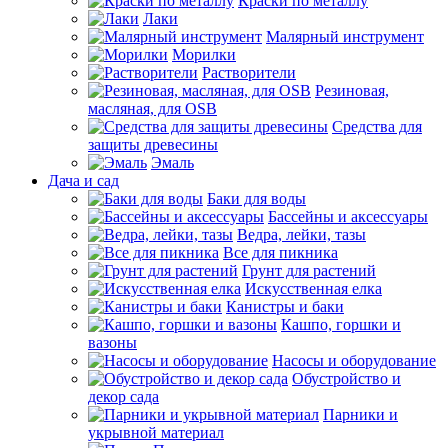
Краски по металлу
Лаки
Малярный инструмент
Морилки
Растворители
Резиновая,
масляная, для OSB
Средства для
защиты древесины
Эмаль
Дача и сад
Баки для воды
Бассейны и аксессуары
Ведра, лейки, тазы
Все для пикника
Грунт для растений
Искусственная елка
Канистры и баки
Кашпо, горшки и
вазоны
Насосы и оборудование
Обустройство и
декор сада
Парники и
укрывной материал