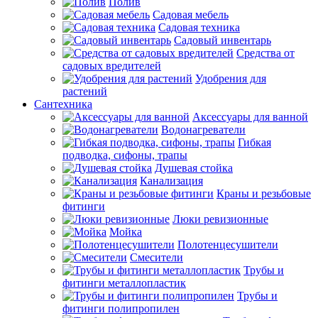
Полив
Садовая мебель
Садовая техника
Садовый инвентарь
Средства от
садовых вредителей
Удобрения для
растений
Сантехника
Аксессуары для ванной
Водонагреватели
Гибкая
подводка, сифоны, трапы
Душевая стойка
Канализация
Краны и резьбовые
фитинги
Люки ревизионные
Мойка
Полотенцесушители
Смесители
Трубы и
фитинги металлопластик
Трубы и
фитинги полипропилен