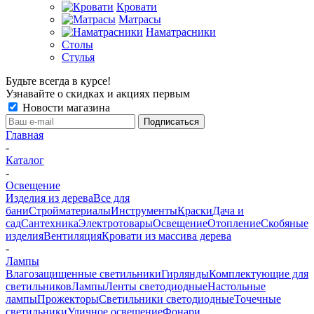
Кровати
Матрасы
Наматрасники
Столы
Стулья
Будьте всегда в курсе!
Узнавайте о скидках и акциях первым
Новости магазина
Главная
-
Каталог
-
Освещение
Изделия из дерева
Все для
бани
Стройматериалы
Инструменты
Краски
Дача и
сад
Сантехника
Электротовары
Освещение
Отопление
Скобяные
изделия
Вентиляция
Кровати из массива дерева
-
Лампы
Влагозащищенные светильники
Гирлянды
Комплектующие для
светильников
Лампы
Ленты светодиодные
Настольные
лампы
Прожекторы
Светильники светодиодные
Точечные
светильники
Уличное освещение
Фонари