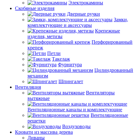
Электрокамины
Скобяные изделия
Дверные ручки
Замки,
комплектующие и аксессуары
Крепежные
изделия, метизы
Перфорированный
крепеж
Петли
Такелаж
Фурнитура
Цилиндрованный
механизм
Шпингалет
Вентиляция
Вентиляторы
вытяжные
Вентиляционные каналы и комплектующие
Вентиляционные
решетки
Воздуховоды
Кровати из массива дерева
Диваны