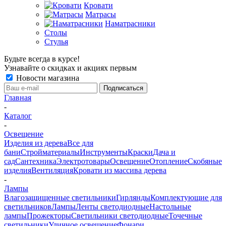
Кровати
Матрасы
Наматрасники
Столы
Стулья
Будьте всегда в курсе!
Узнавайте о скидках и акциях первым
Новости магазина
Главная
-
Каталог
-
Освещение
Изделия из дерева
Все для
бани
Стройматериалы
Инструменты
Краски
Дача и
сад
Сантехника
Электротовары
Освещение
Отопление
Скобяные
изделия
Вентиляция
Кровати из массива дерева
-
Лампы
Влагозащищенные светильники
Гирлянды
Комплектующие для
светильников
Лампы
Ленты светодиодные
Настольные
лампы
Прожекторы
Светильники светодиодные
Точечные
светильники
Уличное освещение
Фонари