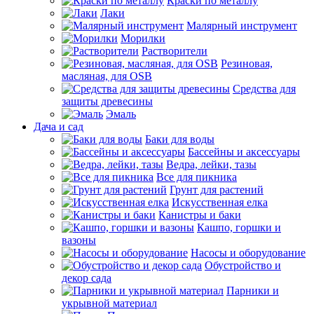
Краски по металлу
Лаки
Малярный инструмент
Морилки
Растворители
Резиновая,
масляная, для OSB
Средства для
защиты древесины
Эмаль
Дача и сад
Баки для воды
Бассейны и аксессуары
Ведра, лейки, тазы
Все для пикника
Грунт для растений
Искусственная елка
Канистры и баки
Кашпо, горшки и
вазоны
Насосы и оборудование
Обустройство и
декор сада
Парники и
укрывной материал