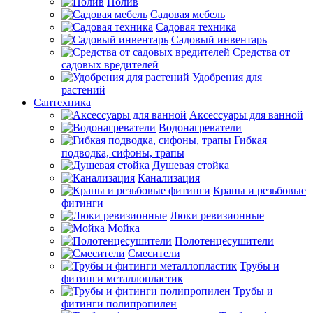
Полив
Садовая мебель
Садовая техника
Садовый инвентарь
Средства от
садовых вредителей
Удобрения для
растений
Сантехника
Аксессуары для ванной
Водонагреватели
Гибкая
подводка, сифоны, трапы
Душевая стойка
Канализация
Краны и резьбовые
фитинги
Люки ревизионные
Мойка
Полотенцесушители
Смесители
Трубы и
фитинги металлопластик
Трубы и
фитинги полипропилен