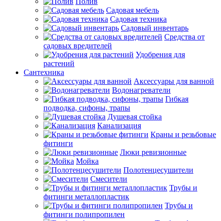
Полив
Садовая мебель
Садовая техника
Садовый инвентарь
Средства от
садовых вредителей
Удобрения для
растений
Сантехника
Аксессуары для ванной
Водонагреватели
Гибкая
подводка, сифоны, трапы
Душевая стойка
Канализация
Краны и резьбовые
фитинги
Люки ревизионные
Мойка
Полотенцесушители
Смесители
Трубы и
фитинги металлопластик
Трубы и
фитинги полипропилен