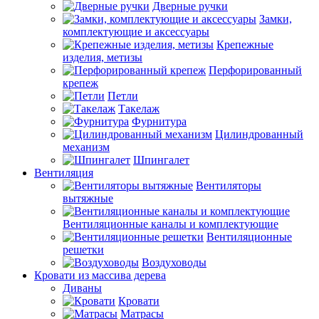
Дверные ручки
Замки,
комплектующие и аксессуары
Крепежные
изделия, метизы
Перфорированный
крепеж
Петли
Такелаж
Фурнитура
Цилиндрованный
механизм
Шпингалет
Вентиляция
Вентиляторы
вытяжные
Вентиляционные каналы и комплектующие
Вентиляционные
решетки
Воздуховоды
Кровати из массива дерева
Диваны
Кровати
Матрасы