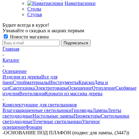
Наматрасники
Столы
Стулья
Будьте всегда в курсе!
Узнавайте о скидках и акциях первым
Новости магазина
Главная
-
Каталог
-
Освещение
Изделия из дерева
Все для
бани
Стройматериалы
Инструменты
Краски
Дача и
сад
Сантехника
Электротовары
Освещение
Отопление
Скобяные
изделия
Вентиляция
Кровати из массива дерева
-
Комплектующие для светильников
Влагозащищенные светильники
Гирлянды
Лампы
Ленты
светодиодные
Настольные лампы
Прожекторы
Светильники
светодиодные
Точечные светильники
Уличное
освещение
Фонари
-
ОСНОВАНИЕ ПОД ПЛАФОН (подвес для лампы, (3447))