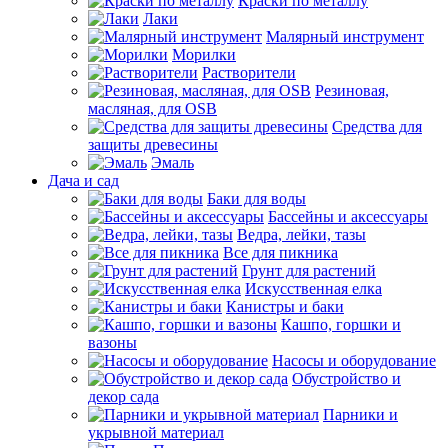
Краски по металлу
Лаки
Малярный инструмент
Морилки
Растворители
Резиновая,
масляная, для OSB
Средства для
защиты древесины
Эмаль
Дача и сад
Баки для воды
Бассейны и аксессуары
Ведра, лейки, тазы
Все для пикника
Грунт для растений
Искусственная елка
Канистры и баки
Кашпо, горшки и
вазоны
Насосы и оборудование
Обустройство и
декор сада
Парники и
укрывной материал