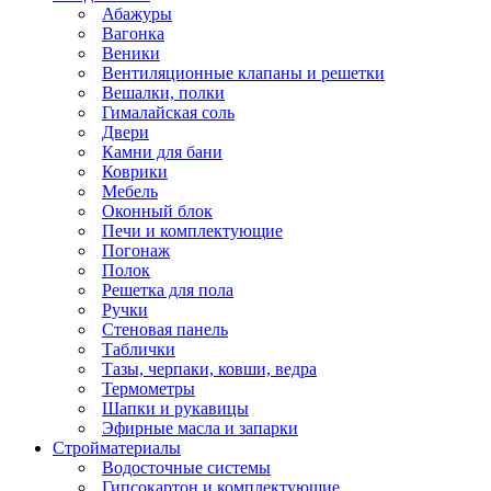
Абажуры
Вагонка
Веники
Вентиляционные клапаны и решетки
Вешалки, полки
Гималайская соль
Двери
Камни для бани
Коврики
Мебель
Оконный блок
Печи и комплектующие
Погонаж
Полок
Решетка для пола
Ручки
Стеновая панель
Таблички
Тазы, черпаки, ковши, ведра
Термометры
Шапки и рукавицы
Эфирные масла и запарки
Стройматериалы
Водосточные системы
Гипсокартон и комплектующие