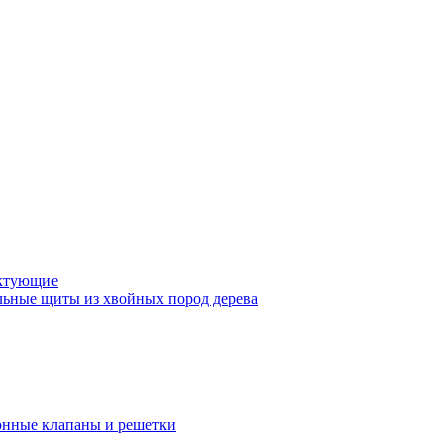
ктующие
ьные щиты из хвойных пород дерева
нные клапаны и решетки