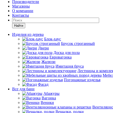
Производители
Магазины
О компании
Контакты
Найти
Изделия из дерева
Блок-хаус
Брусок строганный
Двери
Доска для пола
Евровагонка
Жалюзи
Имитация бруса
Лестницы и компле
Мебел
Погонажные изделья
Фасад
Все для бани
Абажуры
Вагонка
Веники
Вентиляцио
Вешалки, полки