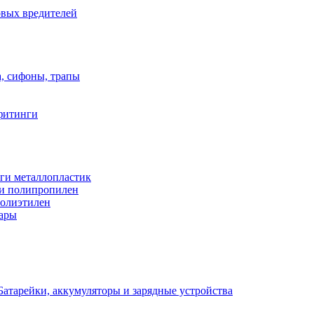
овых вредителей
а, сифоны, трапы
фитинги
ги металлопластик
и полипропилен
полиэтилен
уары
Батарейки, аккумуляторы и зарядные устройства