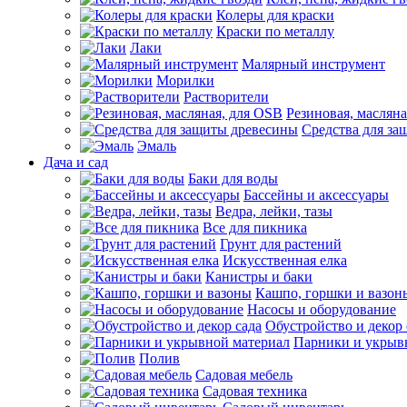
Колеры для краски
Краски по металлу
Лаки
Малярный инструмент
Морилки
Растворители
Резиновая, маслян
Средства для за
Эмаль
Дача и сад
Баки для воды
Бассейны и аксессуары
Ведра, лейки, тазы
Все для пикника
Грунт для растений
Искусственная елка
Канистры и баки
Кашпо, горшки и вазон
Насосы и оборудование
Обустройство и декор 
Парники и укрыв
Полив
Садовая мебель
Садовая техника