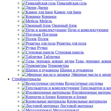
Гималайская соль
Двери
Камни для бани
Коврики
Мебель
Оконный блок
Печи и комплектующие
Погонаж
Полок
Решетка для пола
Ручки
Стеновая панель
Таблички
Тазы, черпаки, ковш
Термометры
Шапки и рукавицы
Эфирные масла и запа
Стройматериалы
Водосточные системы
Гипсокартон и к
Изоляционные матери
Кирпичи и блоки
Кровельные материалы
Листовой материал
Металлопрокат