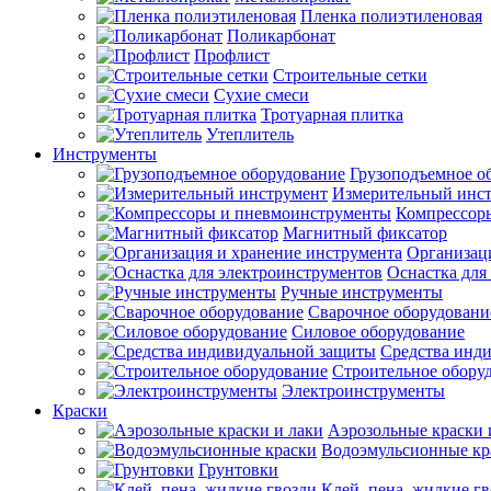
Пленка полиэтиленовая
Поликарбонат
Профлист
Строительные сетки
Сухие смеси
Тротуарная плитка
Утеплитель
Инструменты
Грузоподъемное о
Измерительный инс
Компрессор
Магнитный фиксатор
Организац
Оснастка для
Ручные инструменты
Сварочное оборудовани
Силовое оборудование
Средства инд
Строительное обору
Электроинструменты
Краски
Аэрозольные краски 
Водоэмульсионные кр
Грунтовки
Клей, пена, жидкие г