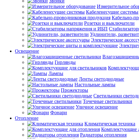
Звонки
Измерительное обо
Кабеленесущие системы
Кабельно-пр
Розетки и выключатели
Стабилизато
Удлинители, разветви
Электрические аксесс
Электри
Освещение
Влагозащищенны
Гирлянды
Комплектующи
Лампы
Ленты светодиодные
Настольные лампы
Прожекторы
Светильники светод
Точечные светильники
Уличное освещение
Фонари
Отопление
Климатическая техника
Комплектующие д
Радиаторы отопления