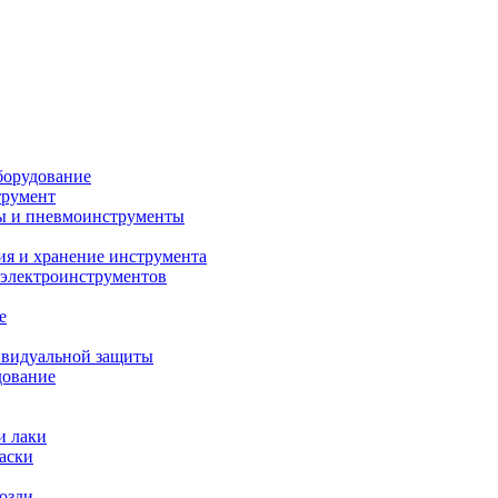
борудование
трумент
ы и пневмоинструменты
ия и хранение инструмента
 электроинструментов
е
ивидуальной защиты
дование
и лаки
аски
возди