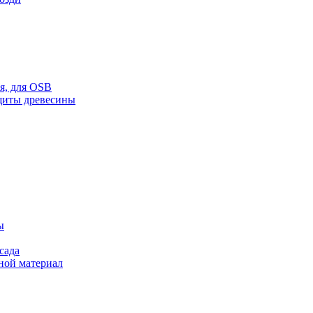
ая, для OSB
щиты древесины
ы
сада
ной материал