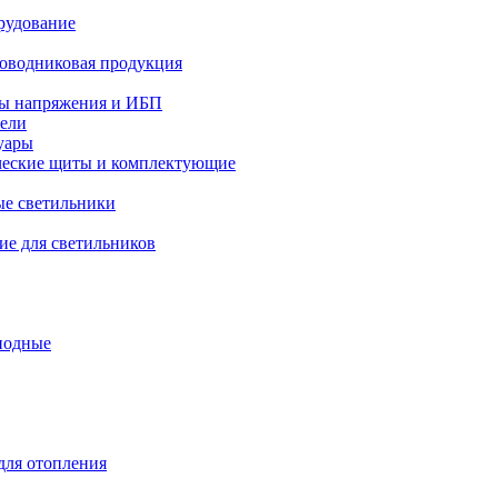
рудование
оводниковая продукция
ры напряжения и ИБП
тели
уары
ческие щиты и комплектующие
е светильники
е для светильников
иодные
ля отопления