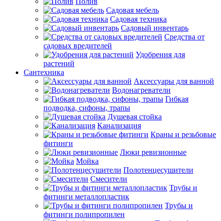
Полив
Садовая мебель
Садовая техника
Садовый инвентарь
Средства от
садовых вредителей
Удобрения для
растений
Сантехника
Аксессуары для ванной
Водонагреватели
Гибкая
подводка, сифоны, трапы
Душевая стойка
Канализация
Краны и резьбовые
фитинги
Люки ревизионные
Мойка
Полотенцесушители
Смесители
Трубы и
фитинги металлопластик
Трубы и
фитинги полипропилен