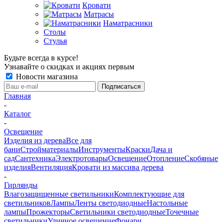
Кровати
Матрасы
Наматрасники
Столы
Стулья
Будьте всегда в курсе!
Узнавайте о скидках и акциях первым
Новости магазина
Главная
-
Каталог
-
Освещение
Изделия из дерева
Все для
бани
Стройматериалы
Инструменты
Краски
Дача и
сад
Сантехника
Электротовары
Освещение
Отопление
Скобяные
изделия
Вентиляция
Кровати из массива дерева
-
Гирлянды
Влагозащищенные светильники
Комплектующие для
светильников
Лампы
Ленты светодиодные
Настольные
лампы
Прожекторы
Светильники светодиодные
Точечные
светильники
Уличное освещение
Фонари