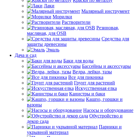
Краски по металлу
Лаки
Малярный инструмент
Морилки
Растворители
Резиновая,
масляная, для OSB
Средства для
защиты древесины
Эмаль
Дача и сад
Баки для воды
Бассейны и аксессуары
Ведра, лейки, тазы
Все для пикника
Грунт для растений
Искусственная елка
Канистры и баки
Кашпо, горшки и
вазоны
Насосы и оборудование
Обустройство и
декор сада
Парники и
укрывной материал