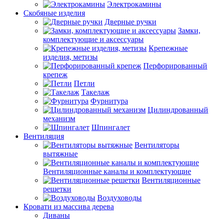
Электрокамины
Скобяные изделия
Дверные ручки
Замки,
комплектующие и аксессуары
Крепежные
изделия, метизы
Перфорированный
крепеж
Петли
Такелаж
Фурнитура
Цилиндрованный
механизм
Шпингалет
Вентиляция
Вентиляторы
вытяжные
Вентиляционные каналы и комплектующие
Вентиляционные
решетки
Воздуховоды
Кровати из массива дерева
Диваны