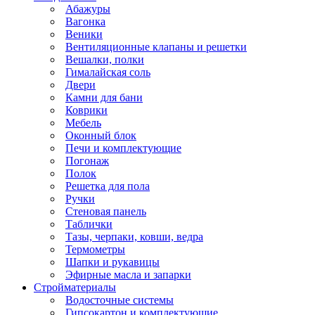
Абажуры
Вагонка
Веники
Вентиляционные клапаны и решетки
Вешалки, полки
Гималайская соль
Двери
Камни для бани
Коврики
Мебель
Оконный блок
Печи и комплектующие
Погонаж
Полок
Решетка для пола
Ручки
Стеновая панель
Таблички
Тазы, черпаки, ковши, ведра
Термометры
Шапки и рукавицы
Эфирные масла и запарки
Стройматериалы
Водосточные системы
Гипсокартон и комплектующие