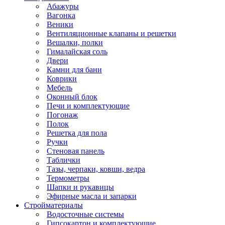
Абажуры
Вагонка
Веники
Вентиляционные клапаны и решетки
Вешалки, полки
Гималайская соль
Двери
Камни для бани
Коврики
Мебель
Оконный блок
Печи и комплектующие
Погонаж
Полок
Решетка для пола
Ручки
Стеновая панель
Таблички
Тазы, черпаки, ковши, ведра
Термометры
Шапки и рукавицы
Эфирные масла и запарки
Стройматериалы
Водосточные системы
Гипсокартон и комплектующие