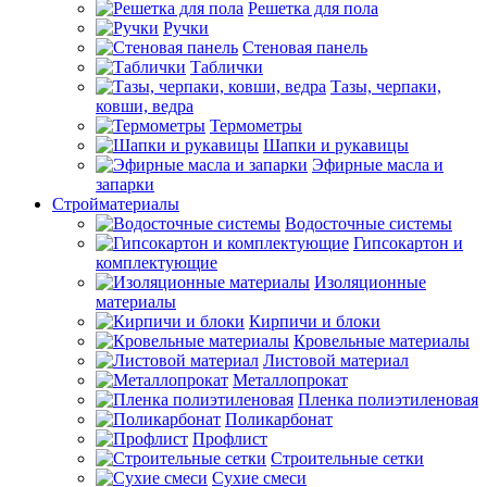
Решетка для пола
Ручки
Стеновая панель
Таблички
Тазы, черпаки,
ковши, ведра
Термометры
Шапки и рукавицы
Эфирные масла и
запарки
Стройматериалы
Водосточные системы
Гипсокартон и
комплектующие
Изоляционные
материалы
Кирпичи и блоки
Кровельные материалы
Листовой материал
Металлопрокат
Пленка полиэтиленовая
Поликарбонат
Профлист
Строительные сетки
Сухие смеси