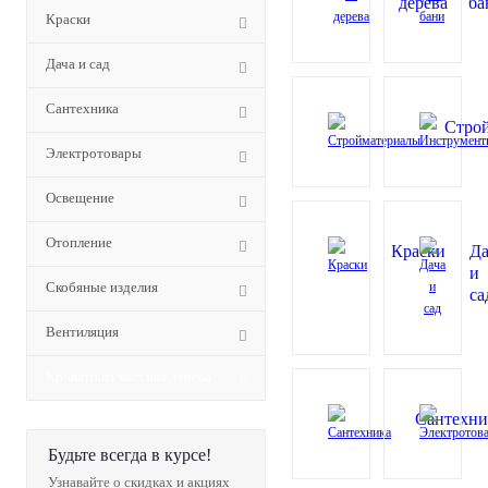
дерева
ба
Краски
Дача и сад
Сантехника
Стро
Электротовары
Освещение
Отопление
Краски
Да
и
Скобяные изделия
са
Вентиляция
Кровати из массива дерева
Сантехни
Будьте всегда в курсе!
Узнавайте о скидках и акциях