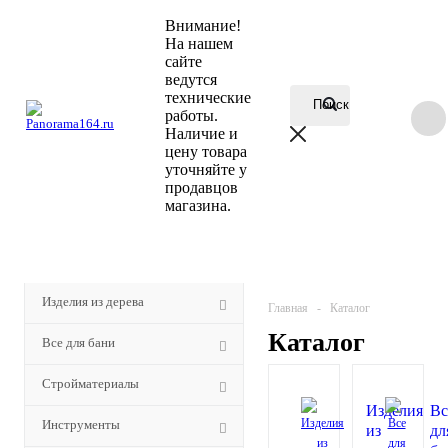
Внимание!
На нашем
сайте
ведутся
технические
работы.
Наличие и
цену товара
уточняйте у
продавцов
магазина.
КАТАЛОГ
Изделия из дерева
Главная
-
Каталог
Каталог
Все для бани
Стройматериалы
Изделия
Вс
Инструменты
из
дл