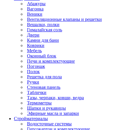
Абажуры
Вагонка
Веники
Вентиляционные клапаны и решетки
Вешалки, полки
Гималайская соль
Двери
Камни для бани
Коврики
Мебель
Оконный блок
Печи и комплектующие
Погонаж
Полок
Решетка для пола
Ручки
Стеновая панель
Таблички
Тазы, черпаки, ковши, ведра
Термометры
Шапки и рукавицы
Эфирные масла и запарки
Стройматериалы
Водосточные системы
Гипсокартон и комплектующие