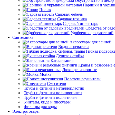
Обустройство и декор 
Парники и укрыв
Полив
Садовая мебель
Садовая техника
Садовый инвентарь
Средства от сад
Удобрения для растений
Сантехника
Аксессуары для ванной
Водонагреватели
Гибкая подводк
Душевая стойка
Канализация
Краны и резьбовые 
Люки ревизионные
Мойка
Полотенцесушители
Смесители
Трубы и фитинги металлопластик
Трубы и фитинг
Трубы и фитинги 
Унитазы, биде и писс