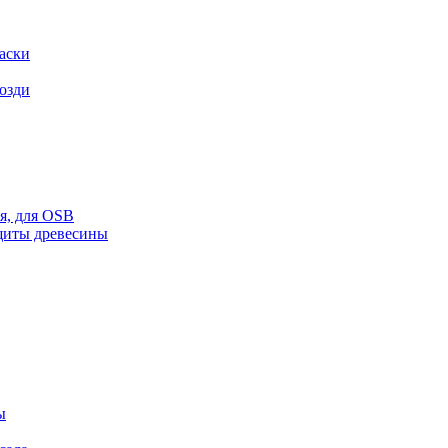
аски
возди
ая, для OSB
щиты древесины
ы