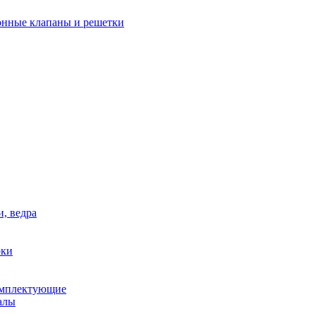
нные клапаны и решетки
и, ведра
рки
омплектующие
алы