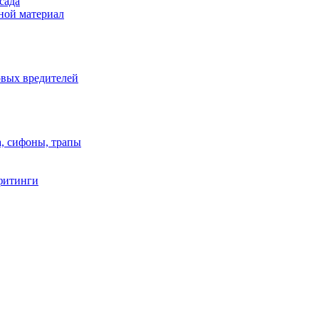
сада
ной материал
овых вредителей
а, сифоны, трапы
фитинги
и полипропилен
полиэтилен
уары