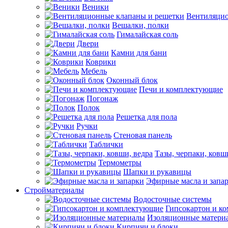
Веники
Вентиляцио
Вешалки, полки
Гималайская соль
Двери
Камни для бани
Коврики
Мебель
Оконный блок
Печи и комплектующие
Погонаж
Полок
Решетка для пола
Ручки
Стеновая панель
Таблички
Тазы, черпаки, ковш
Термометры
Шапки и рукавицы
Эфирные масла и запа
Стройматериалы
Водосточные системы
Гипсокартон и к
Изоляционные матери
Кирпичи и блоки