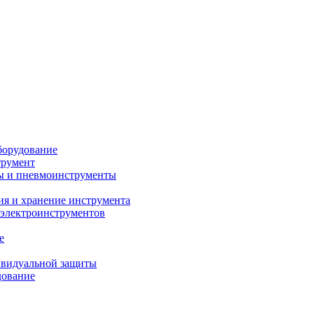
борудование
трумент
ы и пневмоинструменты
ия и хранение инструмента
 электроинструментов
е
ивидуальной защиты
дование