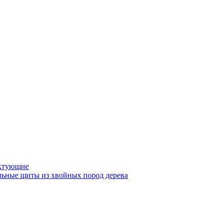
ктующие
ьные щиты из хвойных пород дерева