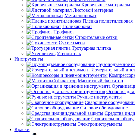
Кровельные материалы
Листовой материал
Металлопрокат
Пленка полиэтиленовая
Поликарбонат
Профлист
Строительные сетки
Сухие смеси
Тротуарная плитка
Утеплитель
Инструменты
Грузоподъемное о
Измерительный инс
Компрессор
Магнитный фиксатор
Организац
Оснастка для
Ручные инструменты
Сварочное оборудовани
Силовое оборудование
Средства инд
Строительное обору
Электроинструменты
Краски