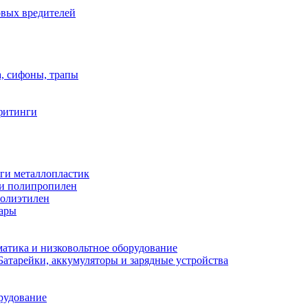
овых вредителей
а, сифоны, трапы
фитинги
ги металлопластик
и полипропилен
полиэтилен
уары
атика и низковольтное оборудование
Батарейки, аккумуляторы и зарядные устройства
рудование