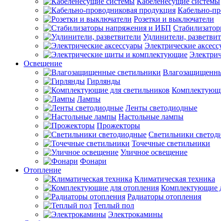
Кабеленесущие системы
Кабельно-пр
Розетки и выключатели
Стабилизато
Удлинители, разветви
Электрические аксесс
Электри
Освещение
Влагозащищенны
Гирлянды
Комплектующи
Лампы
Ленты светодиодные
Настольные лампы
Прожекторы
Светильники светод
Точечные светильники
Уличное освещение
Фонари
Отопление
Климатическая техника
Комплектующие д
Радиаторы отопления
Теплый пол
Электрокамины