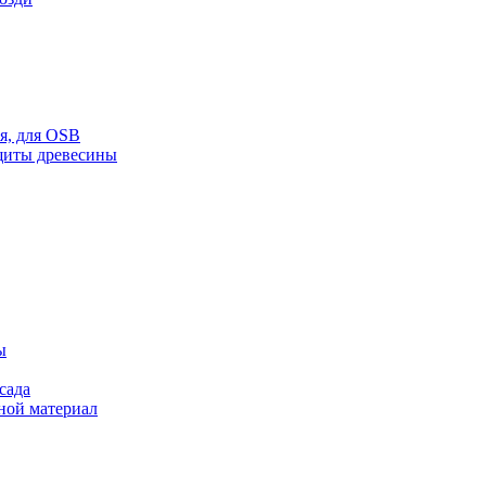
ая, для OSB
щиты древесины
ы
сада
ной материал