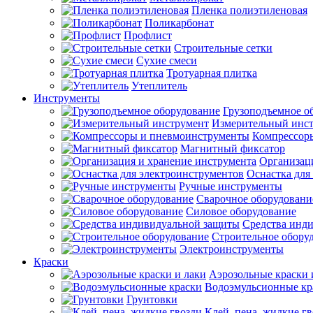
Пленка полиэтиленовая
Поликарбонат
Профлист
Строительные сетки
Сухие смеси
Тротуарная плитка
Утеплитель
Инструменты
Грузоподъемное о
Измерительный инс
Компрессор
Магнитный фиксатор
Организац
Оснастка для
Ручные инструменты
Сварочное оборудовани
Силовое оборудование
Средства инд
Строительное обору
Электроинструменты
Краски
Аэрозольные краски 
Водоэмульсионные кр
Грунтовки
Клей, пена, жидкие г