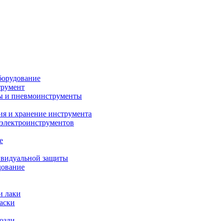
борудование
трумент
ы и пневмоинструменты
ия и хранение инструмента
 электроинструментов
е
ивидуальной защиты
дование
и лаки
аски
возди