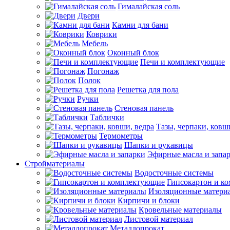
Гималайская соль
Двери
Камни для бани
Коврики
Мебель
Оконный блок
Печи и комплектующие
Погонаж
Полок
Решетка для пола
Ручки
Стеновая панель
Таблички
Тазы, черпаки, ковш
Термометры
Шапки и рукавицы
Эфирные масла и запа
Стройматериалы
Водосточные системы
Гипсокартон и к
Изоляционные матери
Кирпичи и блоки
Кровельные материалы
Листовой материал
Металлопрокат