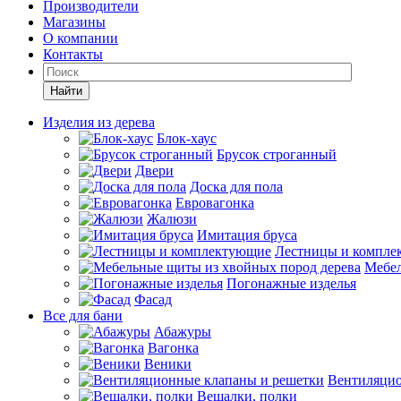
Производители
Магазины
О компании
Контакты
Найти
Изделия из дерева
Блок-хаус
Брусок строганный
Двери
Доска для пола
Евровагонка
Жалюзи
Имитация бруса
Лестницы и компле
Мебел
Погонажные изделья
Фасад
Все для бани
Абажуры
Вагонка
Веники
Вентиляцио
Вешалки, полки