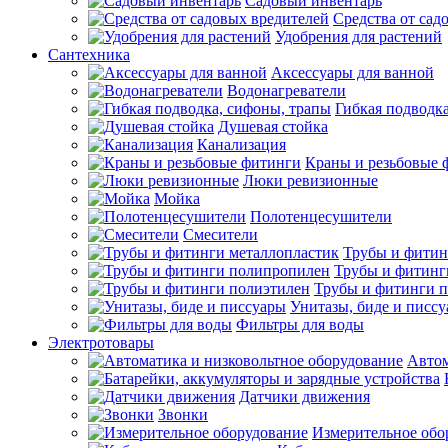
Садовый инвентарь
Средства от сад
Удобрения для растений
Сантехника
Аксессуары для ванной
Водонагреватели
Гибкая подводк
Душевая стойка
Канализация
Краны и резьбовые 
Люки ревизионные
Мойка
Полотенцесушители
Смесители
Трубы и фитин
Трубы и фитинг
Трубы и фитинги 
Унитазы, биде и писс
Фильтры для воды
Электротовары
Автом
Датчики движения
Звонки
Измерительное обо