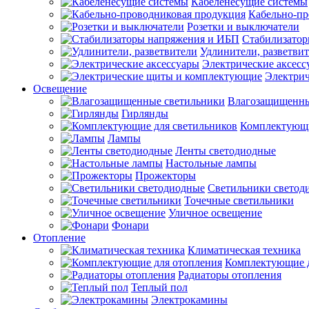
Кабеленесущие системы
Кабельно-пр
Розетки и выключатели
Стабилизато
Удлинители, разветви
Электрические аксесс
Электри
Освещение
Влагозащищенны
Гирлянды
Комплектующи
Лампы
Ленты светодиодные
Настольные лампы
Прожекторы
Светильники светод
Точечные светильники
Уличное освещение
Фонари
Отопление
Климатическая техника
Комплектующие д
Радиаторы отопления
Теплый пол
Электрокамины