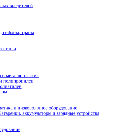
овых вредителей
а, сифоны, трапы
фитинги
ги металлопластик
и полипропилен
полиэтилен
уары
атика и низковольтное оборудование
Батарейки, аккумуляторы и зарядные устройства
рудование