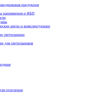
оводниковая продукция
ры напряжения и ИБП
тели
уары
ческие щиты и комплектующие
е светильники
е для светильников
иодные
ля отопления