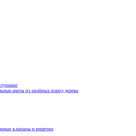
ктующие
ьные щиты из хвойных пород дерева
нные клапаны и решетки