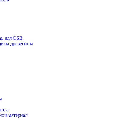
ая, для OSB
щиты древесины
ы
сада
ной материал