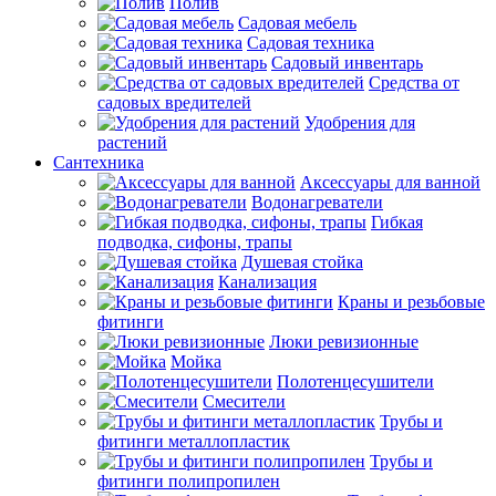
Полив
Садовая мебель
Садовая техника
Садовый инвентарь
Средства от
садовых вредителей
Удобрения для
растений
Сантехника
Аксессуары для ванной
Водонагреватели
Гибкая
подводка, сифоны, трапы
Душевая стойка
Канализация
Краны и резьбовые
фитинги
Люки ревизионные
Мойка
Полотенцесушители
Смесители
Трубы и
фитинги металлопластик
Трубы и
фитинги полипропилен