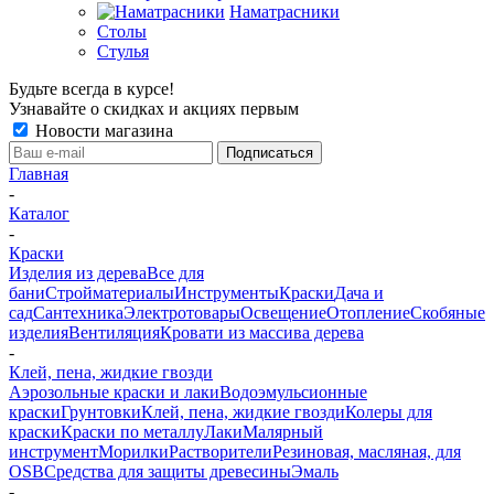
Наматрасники
Столы
Стулья
Будьте всегда в курсе!
Узнавайте о скидках и акциях первым
Новости магазина
Главная
-
Каталог
-
Краски
Изделия из дерева
Все для
бани
Стройматериалы
Инструменты
Краски
Дача и
сад
Сантехника
Электротовары
Освещение
Отопление
Скобяные
изделия
Вентиляция
Кровати из массива дерева
-
Клей, пена, жидкие гвозди
Аэрозольные краски и лаки
Водоэмульсионные
краски
Грунтовки
Клей, пена, жидкие гвозди
Колеры для
краски
Краски по металлу
Лаки
Малярный
инструмент
Морилки
Растворители
Резиновая, масляная, для
OSB
Средства для защиты древесины
Эмаль
-