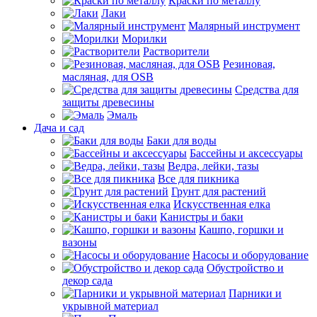
Краски по металлу
Лаки
Малярный инструмент
Морилки
Растворители
Резиновая,
масляная, для OSB
Средства для
защиты древесины
Эмаль
Дача и сад
Баки для воды
Бассейны и аксессуары
Ведра, лейки, тазы
Все для пикника
Грунт для растений
Искусственная елка
Канистры и баки
Кашпо, горшки и
вазоны
Насосы и оборудование
Обустройство и
декор сада
Парники и
укрывной материал