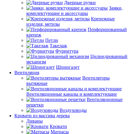
Дверные ручки
Замки,
комплектующие и аксессуары
Крепежные
изделия, метизы
Перфорированный
крепеж
Петли
Такелаж
Фурнитура
Цилиндрованный
механизм
Шпингалет
Вентиляция
Вентиляторы
вытяжные
Вентиляционные каналы и комплектующие
Вентиляционные
решетки
Воздуховоды
Кровати из массива дерева
Диваны
Кровати
Матрасы