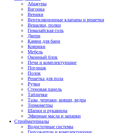
Абажуры
Вагонка
Веники
Вентиляционные клапаны и решетки
Вешалки, полки
Гималайская соль
Двери
Камни для бани
Коврики
Мебель
Оконный блок
Печи и комплектующие
Погонаж
Полок
Решетка для пола
Ручки
Стеновая панель
Таблички
Тазы, черпаки, ковши, ведра
Термометры
Шапки и рукавицы
Эфирные масла и запарки
Стройматериалы
Водосточные системы
Гипсокартон и комплектующие