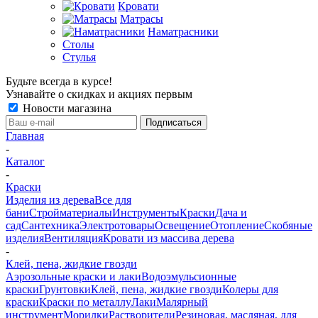
Кровати
Матрасы
Наматрасники
Столы
Стулья
Будьте всегда в курсе!
Узнавайте о скидках и акциях первым
Новости магазина
Главная
-
Каталог
-
Краски
Изделия из дерева
Все для
бани
Стройматериалы
Инструменты
Краски
Дача и
сад
Сантехника
Электротовары
Освещение
Отопление
Скобяные
изделия
Вентиляция
Кровати из массива дерева
-
Клей, пена, жидкие гвозди
Аэрозольные краски и лаки
Водоэмульсионные
краски
Грунтовки
Клей, пена, жидкие гвозди
Колеры для
краски
Краски по металлу
Лаки
Малярный
инструмент
Морилки
Растворители
Резиновая, масляная, для