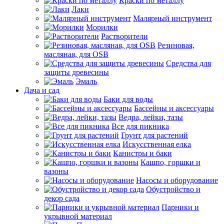
Краски по металлу
Лаки
Малярный инструмент
Морилки
Растворители
Резиновая,
масляная, для OSB
Средства для
защиты древесины
Эмаль
Дача и сад
Баки для воды
Бассейны и аксессуары
Ведра, лейки, тазы
Все для пикника
Грунт для растений
Искусственная елка
Канистры и баки
Кашпо, горшки и
вазоны
Насосы и оборудование
Обустройство и
декор сада
Парники и
укрывной материал