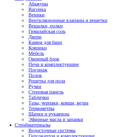
Абажуры
Вагонка
Веники
Вентиляционные клапаны и решетки
Вешалки, полки
Гималайская соль
Двери
Камни для бани
Коврики
Мебель
Оконный блок
Печи и комплектующие
Погонаж
Полок
Решетка для пола
Ручки
Стеновая панель
Таблички
Тазы, черпаки, ковши, ведра
Термометры
Шапки и рукавицы
Эфирные масла и запарки
Стройматериалы
Водосточные системы
Гипсокартон и комплектующие