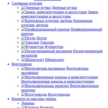
Скобяные изделия
Дверные ручки
Замки,
комплектующие и аксессуары
Крепежные
изделия, метизы
Перфорированный
крепеж
Петли
Такелаж
Фурнитура
Цилиндрованный
механизм
Шпингалет
Вентиляция
Вентиляторы
вытяжные
Вентиляционные каналы и комплектующие
Вентиляционные
решетки
Воздуховоды
Кровати из массива дерева
Диваны
Кровати