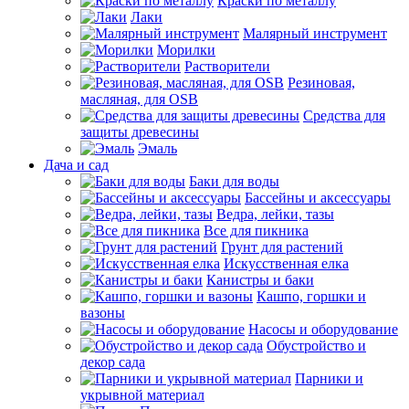
Краски по металлу
Лаки
Малярный инструмент
Морилки
Растворители
Резиновая,
масляная, для OSB
Средства для
защиты древесины
Эмаль
Дача и сад
Баки для воды
Бассейны и аксессуары
Ведра, лейки, тазы
Все для пикника
Грунт для растений
Искусственная елка
Канистры и баки
Кашпо, горшки и
вазоны
Насосы и оборудование
Обустройство и
декор сада
Парники и
укрывной материал