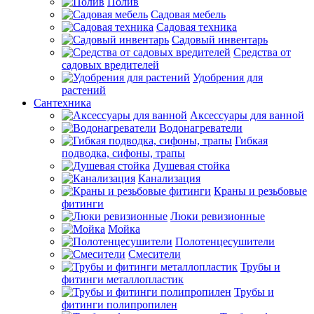
Полив
Садовая мебель
Садовая техника
Садовый инвентарь
Средства от
садовых вредителей
Удобрения для
растений
Сантехника
Аксессуары для ванной
Водонагреватели
Гибкая
подводка, сифоны, трапы
Душевая стойка
Канализация
Краны и резьбовые
фитинги
Люки ревизионные
Мойка
Полотенцесушители
Смесители
Трубы и
фитинги металлопластик
Трубы и
фитинги полипропилен